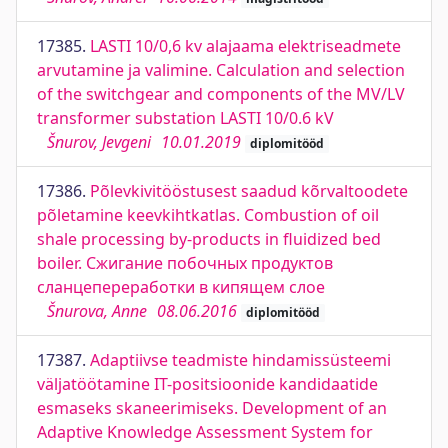
17385.
LASTI 10/0,6 kv alajaama elektriseadmete
arvutamine ja valimine. Calculation and selection
of the switchgear and components of the MV/LV
transformer substation LASTI 10/0.6 kV
Šnurov, Jevgeni
10.01.2019
diplomitööd
17386.
Põlevkivitööstusest saadud kõrvaltoodete
põletamine keevkihtkatlas. Combustion of oil
shale processing by-products in fluidized bed
boiler. Сжигание побочных продуктов
сланцепереработки в кипящем слое
Šnurova, Anne
08.06.2016
diplomitööd
17387.
Adaptiivse teadmiste hindamissüsteemi
väljatöötamine IT-positsioonide kandidaatide
esmaseks skaneerimiseks. Development of an
Adaptive Knowledge Assessment System for