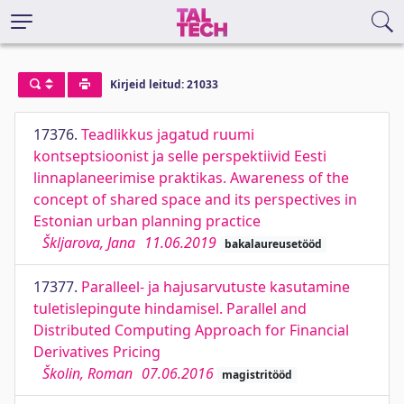
Kirjeid leitud: 21033
17376.
Teadlikkus jagatud ruumi
kontseptsioonist ja selle perspektiivid Eesti
linnaplaneerimise praktikas. Awareness of the
concept of shared space and its perspectives in
Estonian urban planning practice
Škljarova, Jana
11.06.2019
bakalaureusetööd
17377.
Paralleel- ja hajusarvutuste kasutamine
tuletislepingute hindamisel. Parallel and
Distributed Computing Approach for Financial
Derivatives Pricing
Školin, Roman
07.06.2016
magistritööd