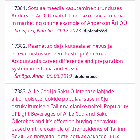
17381.
Sotsiaalmeedia kasutamine turunduses
Anderson Äri OÜ näitel. The use of social media
in marketing on the example of Anderson Äri OÜ
Šmeljova, Natalia
21.12.2023
diplomitööd
17382.
Raamatupidaja kutseala erinevus ja
ettevalmistussüsteem Eestis ja Venemaal.
Accountants career difference and preparation
system in Estonia and Russia
Šmõga, Anna
05.06.2019
diplomitööd
17383.
A. Le Coqi ja Saku Õlletehase lahjade
alkohoolsete jookide populaarsuse mõju
ostukäitumisele Tallinna elanike näitel. Popularity
of Light Beverages of A. Le Coq and Saku
Õlletehas and it's effect on buying behaviour
based on the example of the residents of Tallinn.
Влияние популярности легких алкогольных