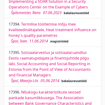
Implementing a SOAR Solution in a Security
Operations Center on the Example of Cybers
Špitsmeister, Reno
07.06.2023
bakalaureusetööd
17394.
Termilise töötlemise mõju mee
kvaliteedinäitajatele. Heat treatment influence on
honey´s quality parametres
Špol, Ivan
11.06.2014
magistritööd
17395.
Sotsiaalarvestus ja sotsiaalaruandlus
Eestis raamatupidajate ja finantsjuhtide pilgu
läbi. Social Accounting and Social Reporting in
Estonia from the Point of View of Accountants
and Financial Managers
Špol, Maarja-Liis
05.06.2014
bakalaureusetööd
17396.
Nõukogu karakteristikute seosed
pankade kasumlikkusega. The Association
between Bank Governance Characteristics and