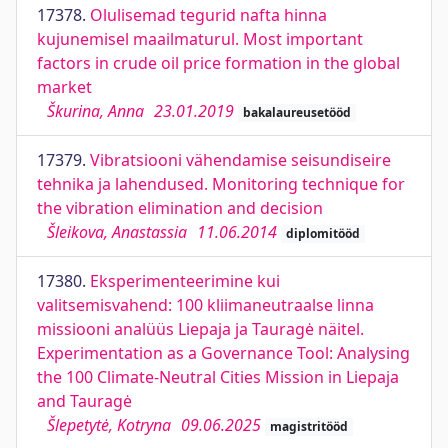
17378.
Olulisemad tegurid nafta hinna
kujunemisel maailmaturul. Most important
factors in crude oil price formation in the global
market
Škurina, Anna
23.01.2019
bakalaureusetööd
17379.
Vibratsiooni vähendamise seisundiseire
tehnika ja lahendused. Monitoring technique for
the vibration elimination and decision
Šleikova, Anastassia
11.06.2014
diplomitööd
17380.
Eksperimenteerimine kui
valitsemisvahend: 100 kliimaneutraalse linna
missiooni analüüs Liepaja ja Tauragė näitel.
Experimentation as a Governance Tool: Analysing
the 100 Climate-Neutral Cities Mission in Liepaja
and Tauragė
Šlepetytė, Kotryna
09.06.2025
magistritööd