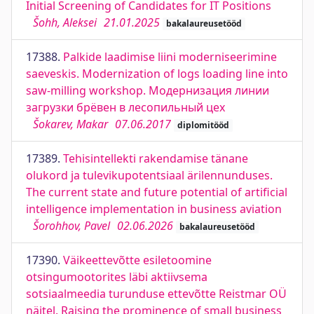
Initial Screening of Candidates for IT Positions
Šohh, Aleksei
21.01.2025
bakalaureusetööd
17388.
Palkide laadimise liini moderniseerimine
saeveskis. Modernization of logs loading line into
saw-milling workshop. Модернизация линии
загрузки брёвен в лесопильный цех
Šokarev, Makar
07.06.2017
diplomitööd
17389.
Tehisintellekti rakendamise tänane
olukord ja tulevikupotentsiaal ärilennunduses.
The current state and future potential of artificial
intelligence implementation in business aviation
Šorohhov, Pavel
02.06.2026
bakalaureusetööd
17390.
Väikeettevõtte esiletoomine
otsingumootorites läbi aktiivsema
sotsiaalmeedia turunduse ettevõtte Reistmar OÜ
näitel. Raising the prominence of small business