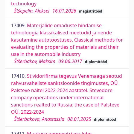
technology
Štšepelin, Aleksei
16.01.2026
magistritööd
17409.
Materjalide omaduste hindamise
tehnoloogia klassikalised meetodid ja nende
kasutamine autotööstuses. Classical methods for
evaluating the properties of materials and their
use in the automobile industry
Štšerbakov, Maksim
09.06.2017
diplomitööd
17410.
Stividorifirma tegevus Venemaaga seotud
rahvusvaheliste sanktsioonide tingimustes, OÜ
Palsteve näitel 2022-2024 aastatel. Stevedore
company operations under international
sanctions realted to Russia: the case of Palsteve
OÜ, 2022-2024
Štšerbakova, Anastassia
08.01.2025
diplomitööd
17411.
Muutuva geomeetriaga lohe