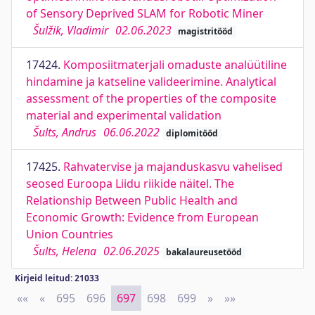
of Sensory Deprived SLAM for Robotic Miner
Šulžik, Vladimir
02.06.2023
magistritööd
17424.
Komposiitmaterjali omaduste analüütiline
hindamine ja katseline valideerimine. Analytical
assessment of the properties of the composite
material and experimental validation
Šults, Andrus
06.06.2022
diplomitööd
17425.
Rahvatervise ja majanduskasvu vahelised
seosed Euroopa Liidu riikide näitel. The
Relationship Between Public Health and
Economic Growth: Evidence from European
Union Countries
Šults, Helena
02.06.2025
bakalaureusetööd
Kirjeid leitud: 21033
««
First
«
Previous
695
696
697
698
699
»
Next
»»
Last