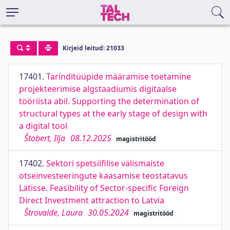
Kirjeid leitud: 21033
17401.
Tarinditüüpide määramise toetamine
projekteerimise algstaadiumis digitaalse
tööriista abil. Supporting the determination of
structural types at the early stage of design with
a digital tool
Štobert, Ilja
08.12.2025
magistritööd
17402.
Sektori spetsiifilise välismaiste
otseinvesteeringute kaasamise teostatavus
Lätisse. Feasibility of Sector-specific Foreign
Direct Investment attraction to Latvia
Štrovalde, Laura
30.05.2024
magistritööd