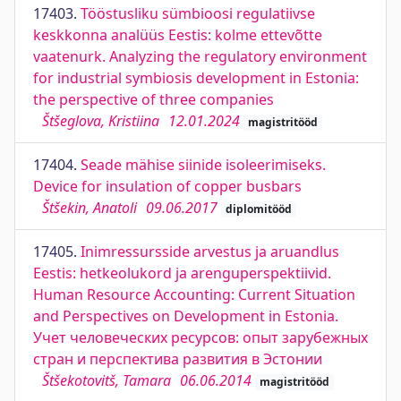
17403.
Tööstusliku sümbioosi regulatiivse
keskkonna analüüs Eestis: kolme ettevõtte
vaatenurk. Analyzing the regulatory environment
for industrial symbiosis development in Estonia:
the perspective of three companies
Štšeglova, Kristiina
12.01.2024
magistritööd
17404.
Seade mähise siinide isoleerimiseks.
Device for insulation of copper busbars
Štšekin, Anatoli
09.06.2017
diplomitööd
17405.
Inimressursside arvestus ja aruandlus
Eestis: hetkeolukord ja arenguperspektiivid.
Human Resource Accounting: Current Situation
and Perspectives on Development in Estonia.
Учет человеческих ресурсов: опыт зарубежных
стран и перспектива развития в Эстонии
Štšekotovitš, Tamara
06.06.2014
magistritööd