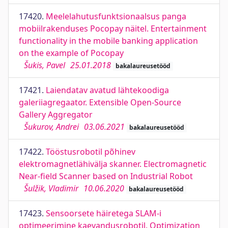
17420.
Meelelahutusfunktsionaalsus panga
mobiilrakenduses Pocopay näitel. Entertainment
functionality in the mobile banking application
on the example of Pocopay
Šukis, Pavel
25.01.2018
bakalaureusetööd
17421.
Laiendatav avatud lähtekoodiga
galeriiagregaator. Extensible Open-Source
Gallery Aggregator
Šukurov, Andrei
03.06.2021
bakalaureusetööd
17422.
Tööstusrobotil põhinev
elektromagnetlähivälja skanner. Electromagnetic
Near-field Scanner based on Industrial Robot
Šulžik, Vladimir
10.06.2020
bakalaureusetööd
17423.
Sensoorsete häiretega SLAM-i
optimeerimine kaevandusrobotil. Optimization