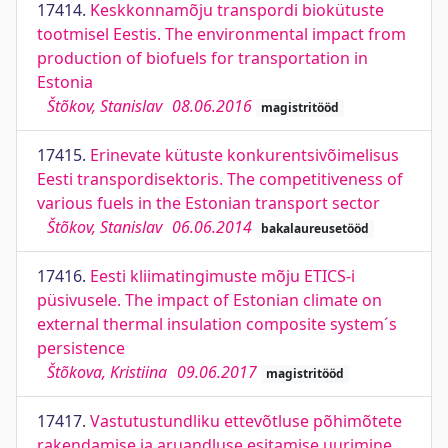
17414.
Keskkonnamõju transpordi biokütuste
tootmisel Eestis. The environmental impact from
production of biofuels for transportation in
Estonia
Štõkov, Stanislav
08.06.2016
magistritööd
17415.
Erinevate kütuste konkurentsivõimelisus
Eesti transpordisektoris. The competitiveness of
various fuels in the Estonian transport sector
Štõkov, Stanislav
06.06.2014
bakalaureusetööd
17416.
Eesti kliimatingimuste mõju ETICS-i
püsivusele. The impact of Estonian climate on
external thermal insulation composite system´s
persistence
Štõkova, Kristiina
09.06.2017
magistritööd
17417.
Vastutustundliku ettevõtluse põhimõtete
rakendamise ja aruandluse esitamise uurimine