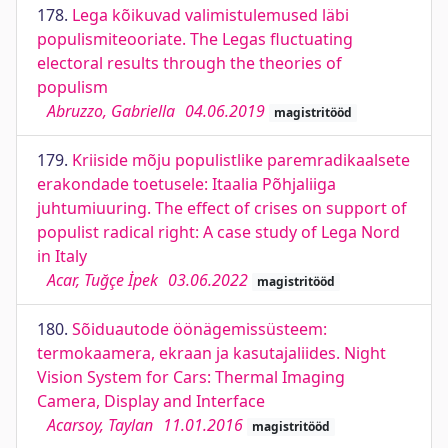
178.
Lega kõikuvad valimistulemused läbi
populismiteooriate. The Legas fluctuating
electoral results through the theories of
populism
Abruzzo, Gabriella
04.06.2019
magistritööd
179.
Kriiside mõju populistlike paremradikaalsete
erakondade toetusele: Itaalia Põhjaliiga
juhtumiuuring. The effect of crises on support of
populist radical right: A case study of Lega Nord
in Italy
Acar, Tuğçe İpek
03.06.2022
magistritööd
180.
Sõiduautode öönägemissüsteem:
termokaamera, ekraan ja kasutajaliides. Night
Vision System for Cars: Thermal Imaging
Camera, Display and Interface
Acarsoy, Taylan
11.01.2016
magistritööd