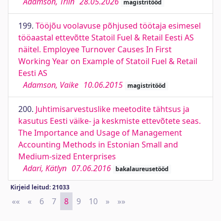
Adamson, Triin
28.05.2026
magistritööd
199.
Tööjõu voolavuse põhjused töötaja esimesel
tööaastal ettevõtte Statoil Fuel & Retail Eesti AS
näitel. Employee Turnover Causes In First
Working Year on Example of Statoil Fuel & Retail
Eesti AS
Adamson, Vaike
10.06.2015
magistritööd
200.
Juhtimisarvestuslike meetodite tähtsus ja
kasutus Eesti väike- ja keskmiste ettevõtete seas.
The Importance and Usage of Management
Accounting Methods in Estonian Small and
Medium-sized Enterprises
Adari, Kätlyn
07.06.2016
bakalaureusetööd
Kirjeid leitud: 21033
««
First
«
Previous
6
7
8
9
10
»
Next
»»
Last