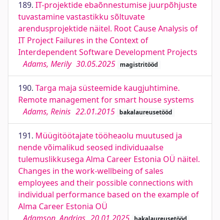
189.
IT-projektide ebaõnnestumise juurpõhjuste
tuvastamine vastastikku sõltuvate
arendusprojektide näitel. Root Cause Analysis of
IT Project Failures in the Context of
Interdependent Software Development Projects
Adams, Merily
30.05.2025
magistritööd
190.
Targa maja süsteemide kaugjuhtimine.
Remote management for smart house systems
Adams, Reinis
22.01.2015
bakalaureusetööd
191.
Müügitöötajate tööheaolu muutused ja
nende võimalikud seosed individuaalse
tulemuslikkusega Alma Career Estonia OÜ näitel.
Changes in the work-wellbeing of sales
employees and their possible connections with
individual performance based on the example of
Alma Career Estonia OÜ
Adamson, Andrias
20.01.2025
bakalaureusetööd