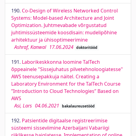
190.
Co-Design of Wireless Networked Control
Systems: Model-based Architecture and Joint
Optimization. Juhtmevabade võrgustatud
juhtimissüsteemide koosdisain: mudelipõhine
arhitektuur ja ühisoptimeerimine
Ashraf, Kanwal
17.06.2024
doktoritööd
191.
Laborikeskkonna loomine TalTech
õppeainele "Sissejuhatus pilvetehnoloogiatesse"
AWS teenusepakkuja näitel. Creating a
Laboratory Environment for the TalTech Course
’’Introduction to Cloud Technologies’’ Based on
AWS
Asi, Lars
04.06.2021
bakalaureusetööd
192.
Patsientide digitaalse registreerimise
süsteemi sisseviimine Azerbaijani Vabariigi
riiklikesse haiglatesse. Implementation of online