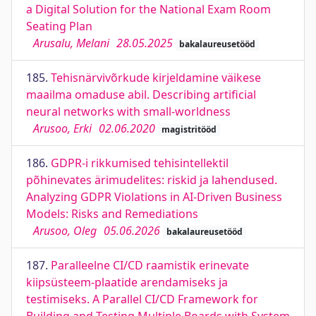
a Digital Solution for the National Exam Room
Seating Plan
Arusalu, Melani
28.05.2025
bakalaureusetööd
185.
Tehisnärvivõrkude kirjeldamine väikese
maailma omaduse abil. Describing artificial
neural networks with small-worldness
Arusoo, Erki
02.06.2020
magistritööd
186.
GDPR-i rikkumised tehisintellektil
põhinevates ärimudelites: riskid ja lahendused.
Analyzing GDPR Violations in AI-Driven Business
Models: Risks and Remediations
Arusoo, Oleg
05.06.2026
bakalaureusetööd
187.
Paralleelne CI/CD raamistik erinevate
kiipsüsteem-plaatide arendamiseks ja
testimiseks. A Parallel CI/CD Framework for