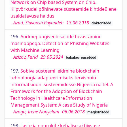
Network on Chip based System on Chip.
Kiipvõrkudel põhinevate süsteemide kihtideülene
usaldatavuse haldus
Azad, Siavoosh Payandeh
13.06.2018
doktoritööd
196.
Andmepüügiveebisaitide tuvastamine
masinõppega. Detection of Phishing Websites
with Machine Learning
Azizov, Farid
29.05.2024
bakalaureusetööd
197.
Sobiva süsteemi leidmine blockchain
tehnoloogia adapteerimiseks tervishoiu
informatsiooni süsteemidesse Nigeeria näitel. A
Framework for the Adoption of Blockchain
Technology in Healthcare Information
Management System: A case Study of Nigeria
Azogu, Irene Nonyelum
06.06.2018
magistritööd
198.
Laste ja noorukite kehalise aktiivsuse