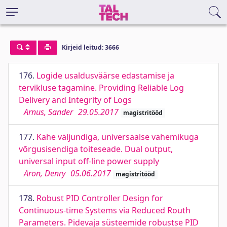
Kirjeid leitud: 3666
176.
Logide usaldusväärse edastamise ja
tervikluse tagamine. Providing Reliable Log
Delivery and Integrity of Logs
Arnus, Sander
29.05.2017
magistritööd
177.
Kahe väljundiga, universaalse vahemikuga
võrgusisendiga toiteseade. Dual output,
universal input off-line power supply
Aron, Denry
05.06.2017
magistritööd
178.
Robust PID Controller Design for
Continuous-time Systems via Reduced Routh
Parameters. Pidevaja süsteemide robustse PID