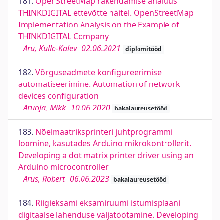
181.
OpenStreetMap rakendamise analüüs
THINKDIGITAL ettevõtte näitel. OpenStreetMap
Implementation Analysis on the Example of
THINKDIGITAL Company
Aru, Kullo-Kalev
02.06.2021
diplomitööd
182.
Võrguseadmete konfigureerimise
automatiseerimine. Automation of network
devices configuration
Aruoja, Mikk
10.06.2020
bakalaureusetööd
183.
Nõelmaatriksprinteri juhtprogrammi
loomine, kasutades Arduino mikrokontrollerit.
Developing a dot matrix printer driver using an
Arduino microcontroller
Arus, Robert
06.06.2023
bakalaureusetööd
184.
Riigieksami eksamiruumi istumisplaani
digitaalse lahenduse väljatöötamine. Developing