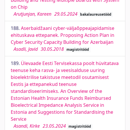
Building and Testing Multiple Boards with System
on Chip
Arutjunjan, Kareen
29.05.2024
bakalaureusetööd
188.
Aserbaidžaani cyber-väljaõppeajapidamise
ehituskava ettepanek. Proposing Action Plan in
Cyber Security Capacity Building for Azerbaijan
Asadli, Javid
30.05.2018
magistritööd
189.
Ülevaade Eesti Tervisekassa poolt hüvitatava
teenuse keha rasva- ja veesisalduse uuring
bioelektrilise takistuse meetodil osutamisest
Eestis ja ettepanekud teenuse
standardiseerimiseks. An Overview of the
Estonian Health Insurance Funds Reimbursed
Bioelectrical Impedance Analysis Service in
Estonia and Suggestions for Standardising the
Service
Asandi, Kirke
23.05.2024
magistritööd