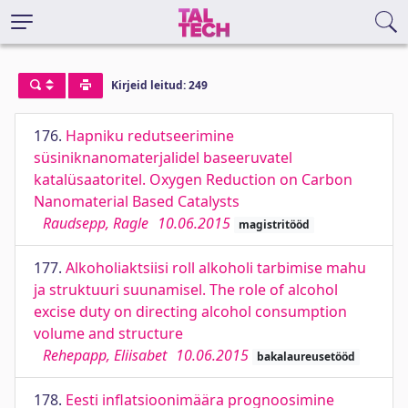
Kirjeid leitud: 249
176.
Hapniku redutseerimine
süsiniknanomaterjalidel baseeruvatel
katalüsaatoritel. Oxygen Reduction on Carbon
Nanomaterial Based Catalysts
Raudsepp, Ragle
10.06.2015
magistritööd
177.
Alkoholiaktsiisi roll alkoholi tarbimise mahu
ja struktuuri suunamisel. The role of alcohol
excise duty on directing alcohol consumption
volume and structure
Rehepapp, Eliisabet
10.06.2015
bakalaureusetööd
178.
Eesti inflatsioonimäära prognoosimine