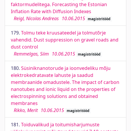
faktormudelitega. Forecasting the Estonian
Inflation Rate with Diffusion Indexes
Reigl, Nicolas Andreas
10.06.2015
magistritööd
179.
Tolmu teke kruusateedel ja tolmutõrje
vahendid. Dust suppression on gravel roads and
dust control
Remmelgas, Siim
10.06.2015
magistritööd
180.
Süsiniknanotorude ja ioonvedeliku mõju
elektrokedratavate lahuste ja saadud
membraanide omadustele. The impact of carbon
nanotubes and ionic liquid on the properties of
electrospinning solutions and obtained
membranes
Rikko, Merit
10.06.2015
magistritööd
181.
Toiduvalikud ja toitumisharjumuste