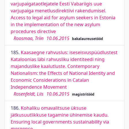
varjupaigataotlejatele Eesti Vabariigis uue
varjupaiga menetlusdirektiivi rakendumisel.
Access to legal aid for asylum seekers in Estonia
in the implementation of the new asylum
procedures directive
Roosmaa, Triin
10.06.2015
bakalaureusetööd
185.
Kaasaegne rahvuslus: iseseisvuspüüdlustest
Kataloonias läbi rahvusliku identiteedi ning
majanduslike kaalutluste. Contemporary
Nationalism: the Effects of National Identity and
Economic Considerations in Catalan
Independence Movement
Rosenfeldt, Liis
10.06.2015
magistritööd
186.
Kohaliku omavalitsuse üksuse
jätkusuutlikkuse tagamine ühinemise kaudu.
Ensuring local governments sustainability via
mergence