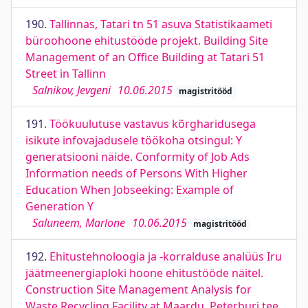
190.
Tallinnas, Tatari tn 51 asuva Statistikaameti
büroohoone ehitustööde projekt. Building Site
Management of an Office Building at Tatari 51
Street in Tallinn
Salnikov, Jevgeni
10.06.2015
magistritööd
191.
Töökuulutuse vastavus kõrgharidusega
isikute infovajadusele töökoha otsingul: Y
generatsiooni näide. Conformity of Job Ads
Information needs of Persons With Higher
Education When Jobseeking: Example of
Generation Y
Saluneem, Marlone
10.06.2015
magistritööd
192.
Ehitustehnoloogia ja -korralduse analüüs Iru
jäätmeenergiaploki hoone ehitustööde näitel.
Construction Site Management Analysis for
Waste Recycling Facility at Maardu, Peterburi tee