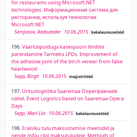
for restaurants using Microsoft.NET
technologies. Информационная система для
ресторанов, используя технологии
Microsoft.NET
Semjonov, Aleksander
10.06.2015
bakalaureusetööd
196.
Väärlülipuiduga kasespooni liimliite
parendamine Tarmeko LPDs. Improvement of
the adhesive joint of the birch veneer from false
heartwood
Sepp, Birgit
10.06.2015
magistritööd
197.
Ürituslogistika Saaremaa Ooperipäevade
näitel. Event Logistics based on Saaremaa Opera
Days
Sepp, Mari-Liis
10.06.2015
bakalaureusetööd
198.
Eraisiku tulu maksustamise meetodid ja
nende mõju riigi maksutuludele. Methods of