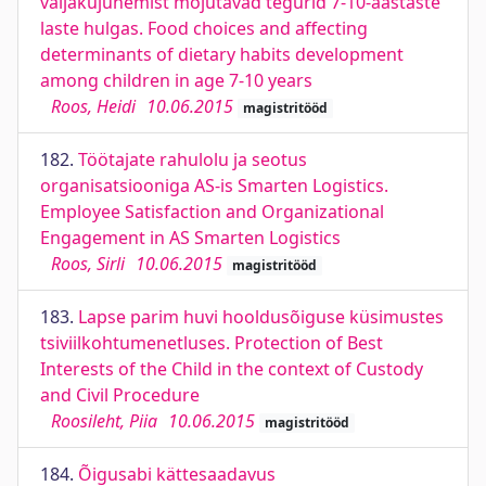
väljakujunemist mõjutavad tegurid 7-10-aastaste
laste hulgas. Food choices and affecting
determinants of dietary habits development
among children in age 7-10 years
Roos, Heidi
10.06.2015
magistritööd
182.
Töötajate rahulolu ja seotus
organisatsiooniga AS-is Smarten Logistics.
Employee Satisfaction and Organizational
Engagement in AS Smarten Logistics
Roos, Sirli
10.06.2015
magistritööd
183.
Lapse parim huvi hooldusõiguse küsimustes
tsiviilkohtumenetluses. Protection of Best
Interests of the Child in the context of Custody
and Civil Procedure
Roosileht, Piia
10.06.2015
magistritööd
184.
Õigusabi kättesaadavus