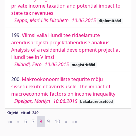
private income taxation and potential impact to
state tax revenues
Seppo, Mari-Liis-Elisabeth
10.06.2015
diplomitööd
199.
Viimsi valla Hundi tee ridaelamute
arendusprojekti projektlahenduse analüüs.
Analysis of a residential development project at
Hundi tee in Viimsi
Sillandi, Eero
10.06.2015
magistritööd
200.
Makroökonoomiliste tegurite mõju
sissetulekute ebavõrdsusele. The impact of
macroeconomic factors on income inequality
Sipelgas, Marilyn
10.06.2015
bakalaureusetööd
Kirjeid leitud: 249
««
First
«
Previous
6
7
8
9
10
»
Next
»»
Last