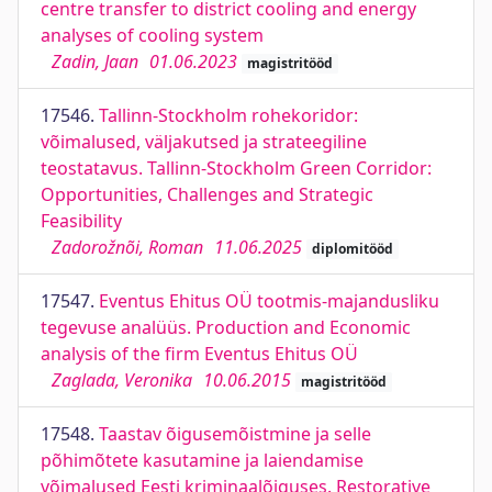
centre transfer to district cooling and energy
analyses of cooling system
Zadin, Jaan
01.06.2023
magistritööd
17546.
Tallinn-Stockholm rohekoridor:
võimalused, väljakutsed ja strateegiline
teostatavus. Tallinn-Stockholm Green Corridor:
Opportunities, Challenges and Strategic
Feasibility
Zadorožnõi, Roman
11.06.2025
diplomitööd
17547.
Eventus Ehitus OÜ tootmis-majandusliku
tegevuse analüüs. Production and Economic
analysis of the firm Eventus Ehitus OÜ
Zaglada, Veronika
10.06.2015
magistritööd
17548.
Taastav õigusemõistmine ja selle
põhimõtete kasutamine ja laiendamise
võimalused Eesti kriminaalõiguses. Restorative