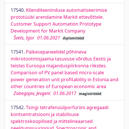
17540.
Klienditeeninduse automatiseerimise
prototüübi arendamine Markit ettevõttele.
Customer Support Automation Prototype
Development for Markit Company
Švets, Igor
01.06.2021
diplomitööd
17541.
Päikesepaneelidel põhineva
mikrotootmisjaama tasuvuse võrdlus Eestis ja
teistes Euroopa majanduspiirkonna riikides.
Comparison of PV panel based micro-scale
power generation unit profitability in Estonia and
other countries of European economic area
Zabegajev, Jevgeni
01.06.2017
magistritööd
17542.
Tsingi tetrafenüülporfüriini agregaadi
kontsentratsiooni ja stabiilsuse
spektroskoopilised ja mittelineaarsed
neeldumisuuringud. Spectroscopic and