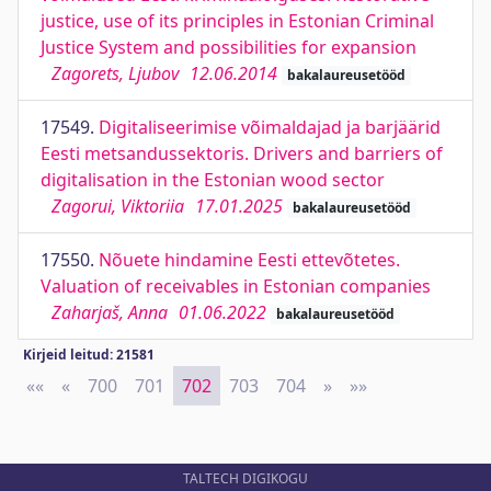
justice, use of its principles in Estonian Criminal
Justice System and possibilities for expansion
Zagorets, Ljubov
12.06.2014
bakalaureusetööd
17549.
Digitaliseerimise võimaldajad ja barjäärid
Eesti metsandussektoris. Drivers and barriers of
digitalisation in the Estonian wood sector
Zagorui, Viktoriia
17.01.2025
bakalaureusetööd
17550.
Nõuete hindamine Eesti ettevõtetes.
Valuation of receivables in Estonian companies
Zaharjaš, Anna
01.06.2022
bakalaureusetööd
Kirjeid leitud: 21581
««
First
«
Previous
700
701
702
703
704
»
Next
»»
Last
TALTECH DIGIKOGU