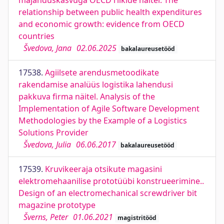
majanduskasvuga OECD riikide näitel. The
relationship between public health expenditures
and economic growth: evidence from OECD
countries
Švedova, Jana
02.06.2025
bakalaureusetööd
17538.
Agiilsete arendusmetoodikate
rakendamise analüüs logistika lahendusi
pakkuva firma näitel. Analysis of the
Implementation of Agile Software Development
Methodologies by the Example of a Logistics
Solutions Provider
Švedova, Julia
06.06.2017
bakalaureusetööd
17539.
Kruvikeeraja otsikute magasini
elektromehaanilise prototüübi konstrueerimine..
Design of an electromechanical screwdriver bit
magazine prototype
Šverns, Peter
01.06.2021
magistritööd