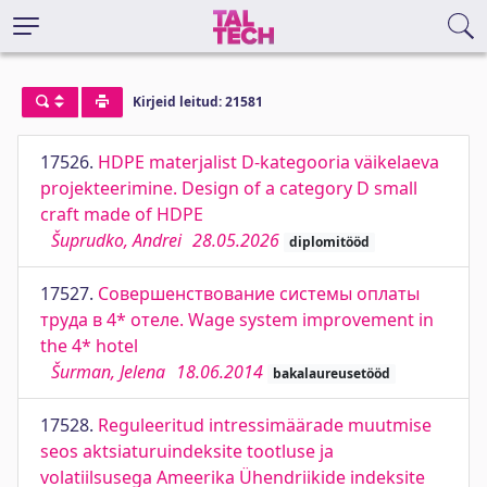
Kirjeid leitud: 21581
17526.
HDPE materjalist D-kategooria väikelaeva
projekteerimine. Design of a category D small
craft made of HDPE
Šuprudko, Andrei
28.05.2026
diplomitööd
17527.
Совершенствование системы оплаты
труда в 4* отеле. Wage system improvement in
the 4* hotel
Šurman, Jelena
18.06.2014
bakalaureusetööd
17528.
Reguleeritud intressimäärade muutmise
seos aktsiaturuindeksite tootluse ja
volatiilsusega Ameerika Ühendriikide indeksite