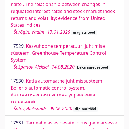
näitel. The relationship between changes in
regulated interest rates and stock market index
returns and volatility: evidence from United
States indices
Šurõgin, Vadim
17.01.2025
magistritööd
17529.
Kasvuhoone temperatuuri juhtimise
süsteem. Greenhouse Temperature Control
System
Šušpanov, Aleksei
14.08.2020
bakalaureusetööd
17530.
Katla automaatne juhtimissüsteem.
Boiler's automatic control system.
Автоматическая система управления
котельной
Šutov, Aleksandr
09.06.2020
diplomitööd
17531.
Tarneahelas esinevate inimvigade arvesse