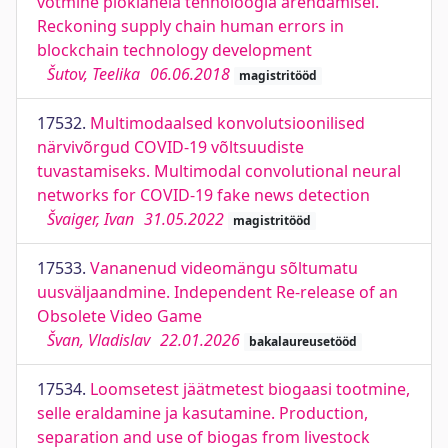
võtmine plokiahela tehnoloogia arendamisel.
Reckoning supply chain human errors in
blockchain technology development
Šutov, Teelika
06.06.2018
magistritööd
17532.
Multimodaalsed konvolutsioonilised
närvivõrgud COVID-19 võltsuudiste
tuvastamiseks. Multimodal convolutional neural
networks for COVID-19 fake news detection
Švaiger, Ivan
31.05.2022
magistritööd
17533.
Vananenud videomängu sõltumatu
uusväljaandmine. Independent Re-release of an
Obsolete Video Game
Švan, Vladislav
22.01.2026
bakalaureusetööd
17534.
Loomsetest jäätmetest biogaasi tootmine,
selle eraldamine ja kasutamine. Production,
separation and use of biogas from livestock