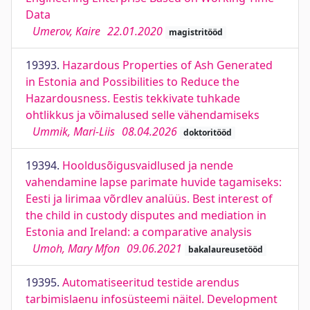
Data
Umerov, Kaire
22.01.2020
magistritööd
19393.
Hazardous Properties of Ash Generated
in Estonia and Possibilities to Reduce the
Hazardousness. Eestis tekkivate tuhkade
ohtlikkus ja võimalused selle vähendamiseks
Ummik, Mari-Liis
08.04.2026
doktoritööd
19394.
Hooldusõigusvaidlused ja nende
vahendamine lapse parimate huvide tagamiseks:
Eesti ja lirimaa võrdlev analüüs. Best interest of
the child in custody disputes and mediation in
Estonia and Ireland: a comparative analysis
Umoh, Mary Mfon
09.06.2021
bakalaureusetööd
19395.
Automatiseeritud testide arendus
tarbimislaenu infosüsteemi näitel. Development