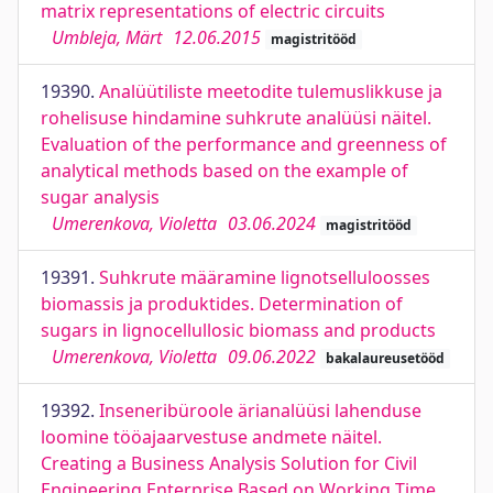
matrix representations of electric circuits
Umbleja, Märt
12.06.2015
magistritööd
19390.
Analüütiliste meetodite tulemuslikkuse ja
rohelisuse hindamine suhkrute analüüsi näitel.
Evaluation of the performance and greenness of
analytical methods based on the example of
sugar analysis
Umerenkova, Violetta
03.06.2024
magistritööd
19391.
Suhkrute määramine lignotselluloosses
biomassis ja produktides. Determination of
sugars in lignocellullosic biomass and products
Umerenkova, Violetta
09.06.2022
bakalaureusetööd
19392.
Inseneribüroole ärianalüüsi lahenduse
loomine tööajaarvestuse andmete näitel.
Creating a Business Analysis Solution for Civil
Engineering Enterprise Based on Working Time