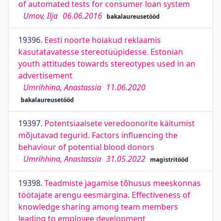
of automated tests for consumer loan system
Umov, Ilja
06.06.2016
bakalaureusetööd
19396.
Eesti noorte hoiakud reklaamis
kasutatavatesse stereotüüpidesse. Estonian
youth attitudes towards stereotypes used in an
advertisement
Umrihhina, Anastassia
11.06.2020
bakalaureusetööd
19397.
Potentsiaalsete veredoonorite käitumist
mõjutavad tegurid. Factors influencing the
behaviour of potential blood donors
Umrihhina, Anastassia
31.05.2022
magistritööd
19398.
Teadmiste jagamise tõhusus meeskonnas
töötajate arengu eesmärgina. Effectiveness of
knowledge sharing among team members
leading to employee development