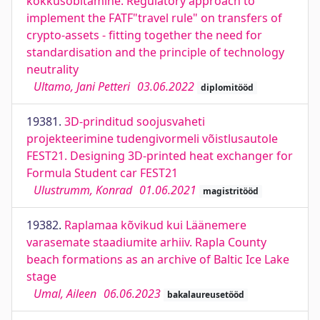
kokkusobitamine. Regulatory approach to
implement the FATF"travel rule" on transfers of
crypto-assets - fitting together the need for
standardisation and the principle of technology
neutrality
Ultamo, Jani Petteri
03.06.2022
diplomitööd
19381.
3D-prinditud soojusvaheti
projekteerimine tudengivormeli võistlusautole
FEST21. Designing 3D-printed heat exchanger for
Formula Student car FEST21
Ulustrumm, Konrad
01.06.2021
magistritööd
19382.
Raplamaa kõvikud kui Läänemere
varasemate staadiumite arhiiv. Rapla County
beach formations as an archive of Baltic Ice Lake
stage
Umal, Aileen
06.06.2023
bakalaureusetööd