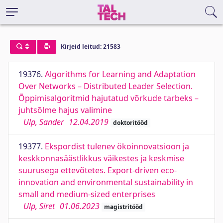
Kirjeid leitud: 21583
19376.
Algorithms for Learning and Adaptation
Over Networks – Distributed Leader Selection.
Õppimisalgoritmid hajutatud võrkude tarbeks –
juhtsõlme hajus valimine
Ulp, Sander
12.04.2019
doktoritööd
19377.
Ekspordist tulenev ökoinnovatsioon ja
keskkonnasäästlikkus väikestes ja keskmise
suurusega ettevõtetes. Export-driven eco-
innovation and environmental sustainability in
small and medium-sized enterprises
Ulp, Siret
01.06.2023
magistritööd