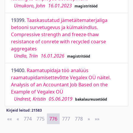
Umukoro, John
16.01.2023
magistritööd
19399.
Taaskasutatud jämetäitematerjaliga
betooni survetugevus ja külmakindlus.
Compressive strength and freeze-thaw
resistance of conrete with recycled coarse
aggregates
Undla, Triin
16.01.2026
magistritööd
19400.
Raamatupidaja töö analüüs
raamatupidamisettevõtte Vegalex OÜ näitel.
Analysis of an Accountant Job Based on the
Example of Vegalex OÜ
Undrest, Kristin
05.06.2019
bakalaureusetööd
Kirjeid leitud: 21583
««
First
«
Previous
774
775
776
777
778
»
Next
»»
Last