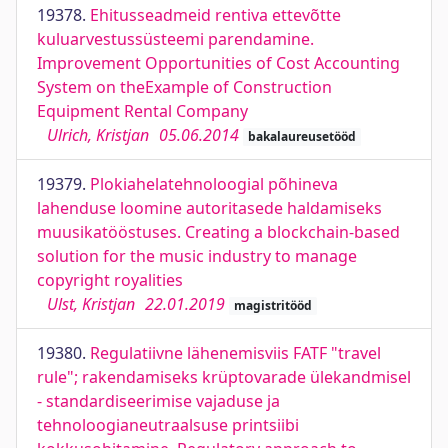
19378.
Ehitusseadmeid rentiva ettevõtte
kuluarvestussüsteemi parendamine.
Improvement Opportunities of Cost Accounting
System on theExample of Construction
Equipment Rental Company
Ulrich, Kristjan
05.06.2014
bakalaureusetööd
19379.
Plokiahelatehnoloogial põhineva
lahenduse loomine autoritasede haldamiseks
muusikatööstuses. Creating a blockchain-based
solution for the music industry to manage
copyright royalities
Ulst, Kristjan
22.01.2019
magistritööd
19380.
Regulatiivne lähenemisviis FATF "travel
rule"; rakendamiseks krüptovarade ülekandmisel
- standardiseerimise vajaduse ja
tehnoloogianeutraalsuse printsiibi