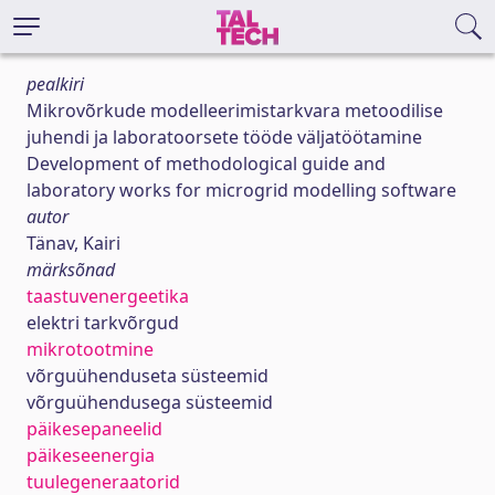
pealkiri
Mikrovõrkude modelleerimistarkvara metoodilise
juhendi ja laboratoorsete tööde väljatöötamine
Development of methodological guide and
laboratory works for microgrid modelling software
autor
Tänav, Kairi
märksõnad
taastuvenergeetika
elektri tarkvõrgud
mikrotootmine
võrguühenduseta süsteemid
võrguühendusega süsteemid
päikesepaneelid
päikeseenergia
tuulegeneraatorid