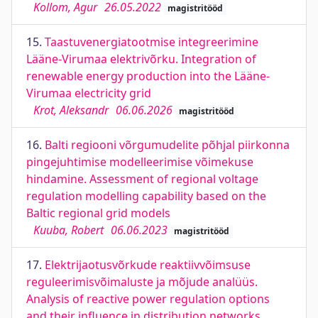
Kollom, Agur
26.05.2022
magistritööd
15.
Taastuvenergiatootmise integreerimine
Lääne-Virumaa elektrivõrku. Integration of
renewable energy production into the Lääne-
Virumaa electricity grid
Krot, Aleksandr
06.06.2026
magistritööd
16.
Balti regiooni võrgumudelite põhjal piirkonna
pingejuhtimise modelleerimise võimekuse
hindamine. Assessment of regional voltage
regulation modelling capability based on the
Baltic regional grid models
Kuuba, Robert
06.06.2023
magistritööd
17.
Elektrijaotusvõrkude reaktiivvõimsuse
reguleerimisvõimaluste ja mõjude analüüs.
Analysis of reactive power regulation options
and their influence in distribution networks