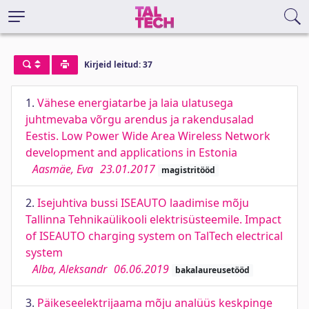
Kirjeid leitud: 37
1.
Vähese energiatarbe ja laia ulatusega
juhtmevaba võrgu arendus ja rakendusalad
Eestis. Low Power Wide Area Wireless Network
development and applications in Estonia
Aasmäe, Eva
23.01.2017
magistritööd
2.
Isejuhtiva bussi ISEAUTO laadimise mõju
Tallinna Tehnikaülikooli elektrisüsteemile. Impact
of ISEAUTO charging system on TalTech electrical
system
Alba, Aleksandr
06.06.2019
bakalaureusetööd
3.
Päikeseelektrijaama mõju analüüs keskpinge