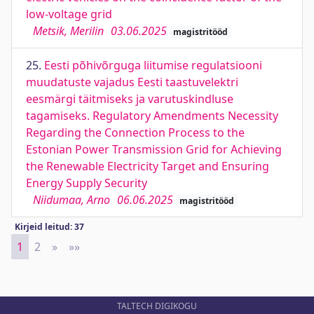
low-voltage grid
Metsik, Merilin
03.06.2025
magistritööd
25.
Eesti põhivõrguga liitumise regulatsiooni
muudatuste vajadus Eesti taastuvelektri
eesmärgi täitmiseks ja varutuskindluse
tagamiseks. Regulatory Amendments Necessity
Regarding the Connection Process to the
Estonian Power Transmission Grid for Achieving
the Renewable Electricity Target and Ensuring
Energy Supply Security
Niidumaa, Arno
06.06.2025
magistritööd
Kirjeid leitud: 37
1
2
»
Next
»»
Last
TALTECH DIGIKOGU