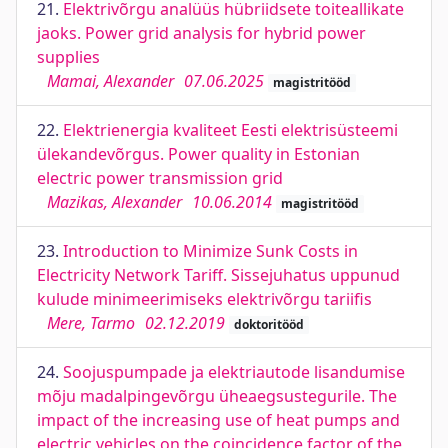
21.
Elektrivõrgu analüüs hübriidsete toiteallikate
jaoks. Power grid analysis for hybrid power
supplies
Mamai, Alexander
07.06.2025
magistritööd
22.
Elektrienergia kvaliteet Eesti elektrisüsteemi
ülekandevõrgus. Power quality in Estonian
electric power transmission grid
Mazikas, Alexander
10.06.2014
magistritööd
23.
Introduction to Minimize Sunk Costs in
Electricity Network Tariff. Sissejuhatus uppunud
kulude minimeerimiseks elektrivõrgu tariifis
Mere, Tarmo
02.12.2019
doktoritööd
24.
Soojuspumpade ja elektriautode lisandumise
mõju madalpingevõrgu üheaegsustegurile. The
impact of the increasing use of heat pumps and
electric vehicles on the coincidence factor of the