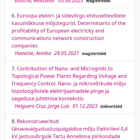
Bõstrov, Aleksandr
05.06.2025
magistritööd
6.
Euroopa elektri- ja sidevõrgu ehitusettevõtete
kasumlikkuse mõjutegurid. Determinants of the
profitability of European electricity and
communications network construction
companies
Haaviste, Annika
28.05.2021
magistritööd
7.
Contribution of Nano- and Microgrids to
Topological Power Plants Regarding Voltage and
Frequency Control. Nano- ja mikrovõrkude mõju
topoloogilistele elektrijaamadele pinge ja
sageduse juhtimise kontekstis
Helguero Cruz, Jorge Luis
01.12.2023
doktoritööd
8.
Rekonstrueeritud
tänavavalgustustuspaigaldise mõju Elektrilevi 0,4
kV jaotusvõrgule Tartu Annelinna piirkondade