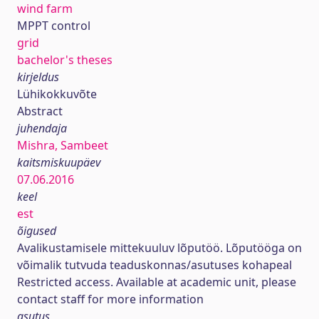
wind farm
MPPT control
grid
bachelor's theses
kirjeldus
Lühikokkuvõte
Abstract
juhendaja
Mishra, Sambeet
kaitsmiskuupäev
07.06.2016
keel
est
õigused
Avalikustamisele mittekuuluv lõputöö. Lõputööga on
võimalik tutvuda teaduskonnas/asutuses kohapeal
Restricted access. Available at academic unit, please
contact staff for more information
asutus