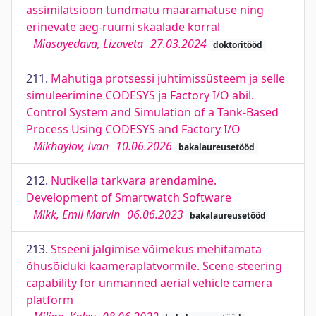
assimilatsioon tundmatu määramatuse ning
erinevate aeg-ruumi skaalade korral
Miasayedava, Lizaveta
27.03.2024
doktoritööd
211.
Mahutiga protsessi juhtimissüsteem ja selle
simuleerimine CODESYS ja Factory I/O abil.
Control System and Simulation of a Tank-Based
Process Using CODESYS and Factory I/O
Mikhaylov, Ivan
10.06.2026
bakalaureusetööd
212.
Nutikella tarkvara arendamine.
Development of Smartwatch Software
Mikk, Emil Marvin
06.06.2023
bakalaureusetööd
213.
Stseeni jälgimise võimekus mehitamata
õhusõiduki kaameraplatvormile. Scene-steering
capability for unmanned aerial vehicle camera
platform