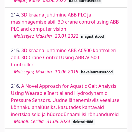
Miljan, Kalev
08.06.2022
bakalaureusetööd
214.
3D kraana juhtimine ABB PLC ja
masinnägemise abil. 3D crane control using ABB
PLC and computer vision
Moissejev, Maksim
20.01.2022
magistritööd
215.
3D kraana juhtimine ABB AC500 kontrolleri
abil. 3D Crane Control Using ABB AC500
Controller
Moissejev, Maksim
10.06.2019
bakalaureusetööd
216.
A Novel Approach for Aquatic Gait Analysis
Using Wearable Inertial and Hydrodynamic
Pressure Sensors. Uudne lähenemisviis veealuse
kõnnaku analüüsiks, kasutades kantavaid
inertsiaalseid ja hüdrodünaamilisi rõhuandureid
Monoli, Cecilia
31.05.2024
doktoritööd