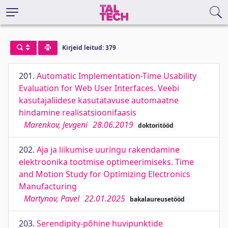
Kirjeid leitud: 379
201.
Automatic Implementation-Time Usability
Evaluation for Web User Interfaces. Veebi
kasutajaliidese kasutatavuse automaatne
hindamine realisatsioonifaasis
Marenkov, Jevgeni
28.06.2019
doktoritööd
202.
Aja ja liikumise uuringu rakendamine
elektroonika tootmise optimeerimiseks. Time
and Motion Study for Optimizing Electronics
Manufacturing
Martynov, Pavel
22.01.2025
bakalaureusetööd
203.
Serendipity-põhine huvipunktide