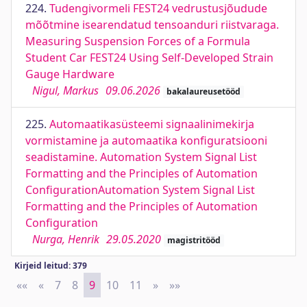
224.
Tudengivormeli FEST24 vedrustusjõudude
mõõtmine isearendatud tensoanduri riistvaraga.
Measuring Suspension Forces of a Formula
Student Car FEST24 Using Self-Developed Strain
Gauge Hardware
Nigul, Markus
09.06.2026
bakalaureusetööd
225.
Automaatikasüsteemi signaalinimekirja
vormistamine ja automaatika konfiguratsiooni
seadistamine. Automation System Signal List
Formatting and the Principles of Automation
ConfigurationAutomation System Signal List
Formatting and the Principles of Automation
Configuration
Nurga, Henrik
29.05.2020
magistritööd
Kirjeid leitud: 379
««
First
«
Previous
7
8
9
10
11
»
Next
»»
Last