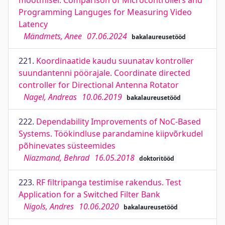
mõõtmisel. Comparison of Microcontrollers and
Programming Languges for Measuring Video
Latency
Mändmets, Anee
07.06.2024
bakalaureusetööd
221.
Koordinaatide kaudu suunatav kontroller
suundantenni pöörajale. Coordinate directed
controller for Directional Antenna Rotator
Nagel, Andreas
10.06.2019
bakalaureusetööd
222.
Dependability Improvements of NoC-Based
Systems. Töökindluse parandamine kiipvõrkudel
põhinevates süsteemides
Niazmand, Behrad
16.05.2018
doktoritööd
223.
RF filtripanga testimise rakendus. Test
Application for a Switched Filter Bank
Nigols, Andres
10.06.2020
bakalaureusetööd