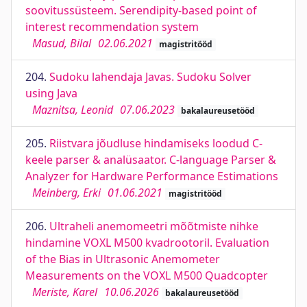
soovitussüsteem. Serendipity-based point of
interest recommendation system
Masud, Bilal
02.06.2021
magistritööd
204.
Sudoku lahendaja Javas. Sudoku Solver
using Java
Maznitsa, Leonid
07.06.2023
bakalaureusetööd
205.
Riistvara jõudluse hindamiseks loodud C-
keele parser & analüsaator. C-language Parser &
Analyzer for Hardware Performance Estimations
Meinberg, Erki
01.06.2021
magistritööd
206.
Ultraheli anemomeetri mõõtmiste nihke
hindamine VOXL M500 kvadrootoril. Evaluation
of the Bias in Ultrasonic Anemometer
Measurements on the VOXL M500 Quadcopter
Meriste, Karel
10.06.2026
bakalaureusetööd