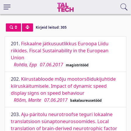
Kirjeid leitud: 305
201.
Fiskaalne jätkusuutlikkus Euroopa Liidu
riikides. Fiscal Sustainability in the European
Union
Rohtla, Epp
07.06.2017
magistritööd
202.
Kiirustabloode mõju mootorsõidukijuhtide
kiiruskäitumisele. Impact of dynamic speed
display signs on speed behaviour
Rõõm, Marite
07.06.2017
bakalaureusetööd
203.
Aju-päritolu neurotroofse teguri lokaalne
translatsioon sünaptoneurosoomides. Local
translation of brain-derived neurotrophic factor