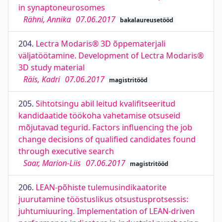
in synaptoneurosomes
Rähni, Annika
07.06.2017
bakalaureusetööd
204.
Lectra Modaris® 3D õppematerjali
väljatöötamine. Development of Lectra Modaris®
3D study material
Räis, Kadri
07.06.2017
magistritööd
205.
Sihtotsingu abil leitud kvalifitseeritud
kandidaatide töökoha vahetamise otsuseid
mõjutavad tegurid. Factors influencing the job
change decisions of qualified candidates found
through executive search
Saar, Marion-Liis
07.06.2017
magistritööd
206.
LEAN-põhiste tulemusindikaatorite
juurutamine tööstuslikus otsustusprotsessis:
juhtumiuuring. Implementation of LEAN-driven