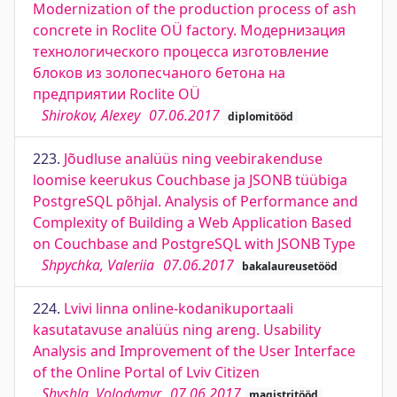
Modernization of the production process of ash
concrete in Roclite OÜ factory. Модернизация
технологического процесса изготовление
блоков из золопесчаного бетона на
предприятии Roclite OÜ
Shirokov, Alexey
07.06.2017
diplomitööd
223.
Jõudluse analüüs ning veebirakenduse
loomise keerukus Couchbase ja JSONB tüübiga
PostgreSQL põhjal. Analysis of Performance and
Complexity of Building a Web Application Based
on Couchbase and PostgreSQL with JSONB Type
Shpychka, Valeriia
07.06.2017
bakalaureusetööd
224.
Lvivi linna online-kodanikuportaali
kasutatavuse analüüs ning areng. Usability
Analysis and Improvement of the User Interface
of the Online Portal of Lviv Citizen
Shyshla, Volodymyr
07.06.2017
magistritööd