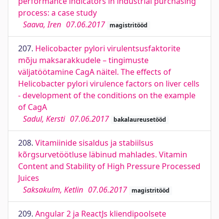
performance indicators in industrial purchasing
process: a case study
Saava, Iren
07.06.2017
magistritööd
207.
Helicobacter pylori virulentsusfaktorite
mõju maksarakkudele – tingimuste
väljatöötamine CagA näitel. The effects of
Helicobacter pylori virulence factors on liver cells
- development of the conditions on the example
of CagA
Sadul, Kersti
07.06.2017
bakalaureusetööd
208.
Vitamiinide sisaldus ja stabiilsus
kõrgsurvetöötluse läbinud mahlades. Vitamin
Content and Stability of High Pressure Processed
Juices
Saksakulm, Ketlin
07.06.2017
magistritööd
209.
Angular 2 ja ReactJs kliendipoolsete