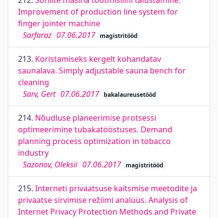
212.
Sõrliite masina tootmisliini täiustamine.
Improvement of production line system for
finger jointer machine
Sarfaraz
07.06.2017
magistritööd
213.
Koristamiseks kergelt kohandatav
saunalava. Simply adjustable sauna bench for
cleaning
Sarv, Gert
07.06.2017
bakalaureusetööd
214.
Nõudluse planeerimise protsessi
optimeerimine tubakatööstuses. Demand
planning process optimization in tobacco
industry
Sazonov, Oleksii
07.06.2017
magistritööd
215.
Interneti privaatsuse kaitsmise meetodite ja
privaatse sirvimise režiimi analüüs. Analysis of
Internet Privacy Protection Methods and Private