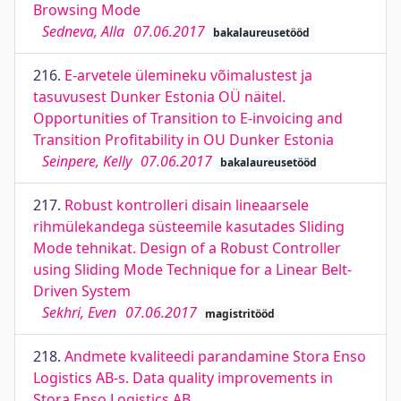
Browsing Mode
Sedneva, Alla
07.06.2017
bakalaureusetööd
216.
E-arvetele ülemineku võimalustest ja
tasuvusest Dunker Estonia OÜ näitel.
Opportunities of Transition to E-invoicing and
Transition Profitability in OU Dunker Estonia
Seinpere, Kelly
07.06.2017
bakalaureusetööd
217.
Robust kontrolleri disain lineaarsele
rihmülekandega süsteemile kasutades Sliding
Mode tehnikat. Design of a Robust Controller
using Sliding Mode Technique for a Linear Belt-
Driven System
Sekhri, Even
07.06.2017
magistritööd
218.
Andmete kvaliteedi parandamine Stora Enso
Logistics AB-s. Data quality improvements in
Stora Enso Logistics AB