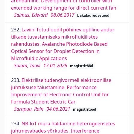
arendamine. Development of controller with
extended working range for direct current fan
Salmus, Edward
08.06.2017
bakalaureusetööd
232.
Laviini fotodioodil põhinev optiline andur
tilkade tuvastamiseks mikrofluidilistes
rakendustes. Avalanche Photodiode Based
Optical Sensor for Droplet Detection in
Microfluidic Applications
Salum, Taavi
17.01.2025
magistritööd
233.
Elektrilise tudengivormeli elektroonilise
juhtüksuse täiustamine. Performance
Improvement of Electronic Control Unit for
Formula Student Electric Car
Sarapuu, Rain
04.06.2021
magistritööd
234.
NB-IoT müra haldamine heterogeensetes
juhtmevabades võrkudes. Interference