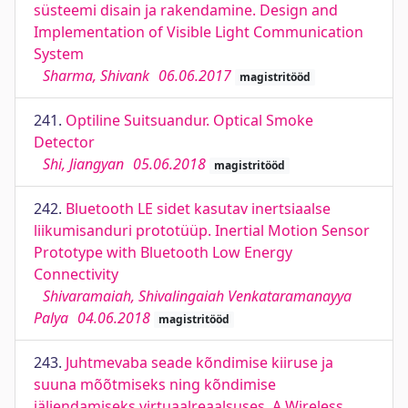
süsteemi disain ja rakendamine. Design and
Implementation of Visible Light Communication
System
Sharma, Shivank
06.06.2017
magistritööd
241.
Optiline Suitsuandur. Optical Smoke
Detector
Shi, Jiangyan
05.06.2018
magistritööd
242.
Bluetooth LE sidet kasutav inertsiaalse
liikumisanduri prototüüp. Inertial Motion Sensor
Prototype with Bluetooth Low Energy
Connectivity
Shivaramaiah, Shivalingaiah Venkataramanayya
Palya
04.06.2018
magistritööd
243.
Juhtmevaba seade kõndimise kiiruse ja
suuna mõõtmiseks ning kõndimise
jäljendamiseks virtuaalreaalsuses. A Wireless