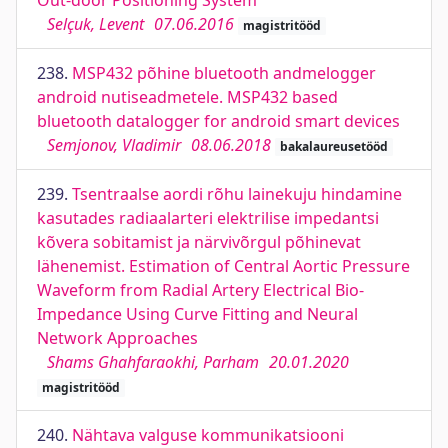
Out-door Positioning System
Selçuk, Levent
07.06.2016
magistritööd
238.
MSP432 põhine bluetooth andmelogger
android nutiseadmetele. MSP432 based
bluetooth datalogger for android smart devices
Semjonov, Vladimir
08.06.2018
bakalaureusetööd
239.
Tsentraalse aordi rõhu lainekuju hindamine
kasutades radiaalarteri elektrilise impedantsi
kõvera sobitamist ja närvivõrgul põhinevat
lähenemist. Estimation of Central Aortic Pressure
Waveform from Radial Artery Electrical Bio-
Impedance Using Curve Fitting and Neural
Network Approaches
Shams Ghahfaraokhi, Parham
20.01.2020
magistritööd
240.
Nähtava valguse kommunikatsiooni