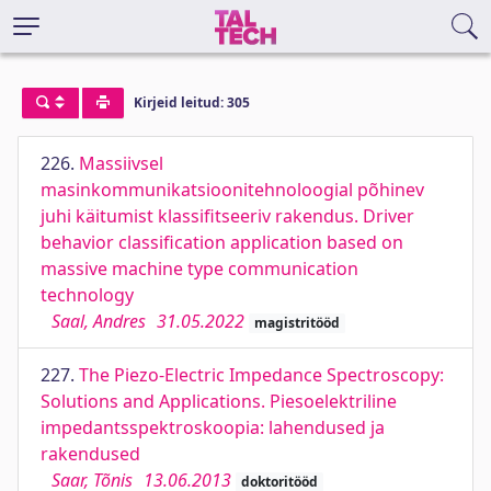
Kirjeid leitud: 305
226.
Massiivsel
masinkommunikatsioonitehnoloogial põhinev
juhi käitumist klassifitseeriv rakendus. Driver
behavior classification application based on
massive machine type communication
technology
Saal, Andres
31.05.2022
magistritööd
227.
The Piezo-Electric Impedance Spectroscopy:
Solutions and Applications. Piesoelektriline
impedantsspektroskoopia: lahendused ja
rakendused
Saar, Tõnis
13.06.2013
doktoritööd