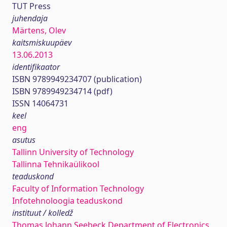
TUT Press
juhendaja
Märtens, Olev
kaitsmiskuupäev
13.06.2013
identifikaator
ISBN 9789949234707 (publication)
ISBN 9789949234714 (pdf)
ISSN 14064731
keel
eng
asutus
Tallinn University of Technology
Tallinna Tehnikaülikool
teaduskond
Faculty of Information Technology
Infotehnoloogia teaduskond
instituut / kolledž
Thomas Johann Seebeck Department of Electronics