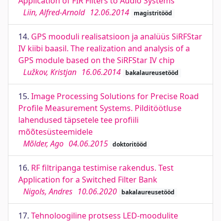
Application of FIR Filters to Audio Systems
Liin, Alfred-Arnold
12.06.2014
magistritööd
14.
GPS mooduli realisatsioon ja analüüs SiRFStar
IV kiibi baasil. The realization and analysis of a
GPS module based on the SiRFStar IV chip
Lužkov, Kristjan
16.06.2014
bakalaureusetööd
15.
Image Processing Solutions for Precise Road
Profile Measurement Systems. Pilditöötluse
lahendused täpsetele tee profiili
mõõtesüsteemidele
Mõlder, Ago
04.06.2015
doktoritööd
16.
RF filtripanga testimise rakendus. Test
Application for a Switched Filter Bank
Nigols, Andres
10.06.2020
bakalaureusetööd
17.
Tehnoloogiline protsess LED-moodulite