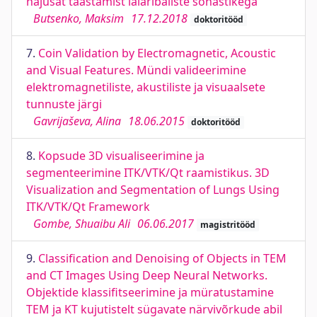
hajusat taastamist laiaribaliste sõnastikega
Butsenko, Maksim
17.12.2018
doktoritööd
7.
Coin Validation by Electromagnetic, Acoustic
and Visual Features. Mündi valideerimine
elektromagnetiliste, akustiliste ja visuaalsete
tunnuste järgi
Gavrijaševa, Alina
18.06.2015
doktoritööd
8.
Kopsude 3D visualiseerimine ja
segmenteerimine ITK/VTK/Qt raamistikus. 3D
Visualization and Segmentation of Lungs Using
ITK/VTK/Qt Framework
Gombe, Shuaibu Ali
06.06.2017
magistritööd
9.
Classification and Denoising of Objects in TEM
and CT Images Using Deep Neural Networks.
Objektide klassifitseerimine ja müratustamine
TEM ja KT kujutistelt sügavate närvivõrkude abil