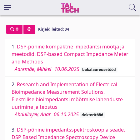
Kirjeid leitud: 34
1.
DSP-põhine kompaktne impedantsi mõõtja ja
meetodid. DSP-based Compact Impedance Meter
and Methods
Aaremäe, Mihkel
10.06.2025
bakalaureusetööd
2.
Research and Implementation of Electrical
Bioimpedance Measurement Solutions.
Elektrilise bioimpedantsi mõõtmise lahenduste
uurimine ja teostus
Abdullayev, Anar
06.10.2025
doktoritööd
3.
DSP-põhine impedantsspektroskoopia seade.
DSP Based Impedance Spectroscopy Device