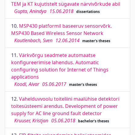
TEM ja KT kujutistelt sügavate närvivõrkude abil
Gupta, Anindya
15.06.2018
dissertations
10.
MSP430 platformil baseeruv sensorvõrk.
MSP430 Based Wireless Sensor Network
Kautlenbach, Sven
12.06.2014
master's theses
11.
Värkvõrgu seadmete automaatse
konfigureerimise lahendus. Automatic
configuring solution for Internet of Things
applications
Koodi, Aivar
05.06.2017
master's theses
12.
Vahelduvvoolu toiteliini maalühise detektori
toitesüsteemi arendus. Development of power
supply for AC line ground fault detector
Kruuser, Kristjan
05.06.2018
bachelor's theses