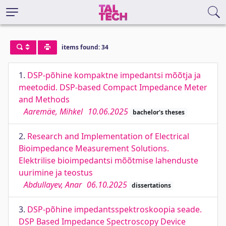
items found: 34
1.
DSP-põhine kompaktne impedantsi mõõtja ja
meetodid. DSP-based Compact Impedance Meter
and Methods
Aaremäe, Mihkel
10.06.2025
bachelor's theses
2.
Research and Implementation of Electrical
Bioimpedance Measurement Solutions.
Elektrilise bioimpedantsi mõõtmise lahenduste
uurimine ja teostus
Abdullayev, Anar
06.10.2025
dissertations
3.
DSP-põhine impedantsspektroskoopia seade.
DSP Based Impedance Spectroscopy Device