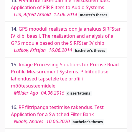
13.
FIR-filtrite rakendamine helisüsteemides.
Application of FIR Filters to Audio Systems
Liin, Alfred-Arnold
12.06.2014
master's theses
14.
GPS mooduli realisatsioon ja analüüs SiRFStar
IV kiibi baasil. The realization and analysis of a
GPS module based on the SiRFStar IV chip
Lužkov, Kristjan
16.06.2014
bachelor's theses
15.
Image Processing Solutions for Precise Road
Profile Measurement Systems. Pilditöötluse
lahendused täpsetele tee profiili
mõõtesüsteemidele
Mõlder, Ago
04.06.2015
dissertations
16.
RF filtripanga testimise rakendus. Test
Application for a Switched Filter Bank
Nigols, Andres
10.06.2020
bachelor's theses