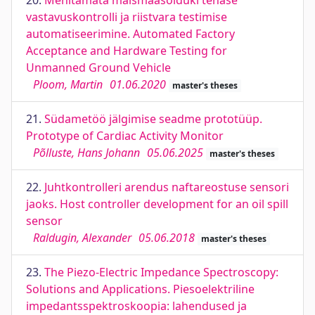
20.
Mehitamata maismaasõiduki tehase
vastavuskontrolli ja riistvara testimise
automatiseerimine. Automated Factory
Acceptance and Hardware Testing for
Unmanned Ground Vehicle
Ploom, Martin
01.06.2020
master's theses
21.
Südametöö jälgimise seadme prototüüp.
Prototype of Cardiac Activity Monitor
Põlluste, Hans Johann
05.06.2025
master's theses
22.
Juhtkontrolleri arendus naftareostuse sensori
jaoks. Host controller development for an oil spill
sensor
Raldugin, Alexander
05.06.2018
master's theses
23.
The Piezo-Electric Impedance Spectroscopy:
Solutions and Applications. Piesoelektriline
impedantsspektroskoopia: lahendused ja