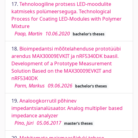
17.
Tehnoloogiline protsess LED-moodulite
katmiseks polümeerseguga. Technological
Process for Coating LED-Modules with Polymer
Mixture
Paap, Martin
10.06.2020
bachelor's theses
18.
Bioimpedantsi mõõtelahenduse prototüübi
arendus MAX30009EVKIT ja nRF5340DK baasil.
Development of a Prototype Measurement
Solution Based on the MAX30009EVKIT and
nRF5340DK
Parm, Markus
09.06.2026
bachelor's theses
19.
Analoogkorrutil põhinev
impedantsianalüsaator. Analog multiplier based
impedance analyzer
Pino, Jüri
05.06.2017
master's theses