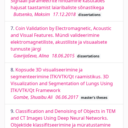
Signaali parameetrite hindamine kasutades
hajusat taastamist laiaribaliste sõnastikega
Butsenko, Maksim
17.12.2018
dissertations
7.
Coin Validation by Electromagnetic, Acoustic
and Visual Features. Mündi valideerimine
elektromagnetiliste, akustiliste ja visuaalsete
tunnuste järgi
Gavrijaševa, Alina
18.06.2015
dissertations
8.
Kopsude 3D visualiseerimine ja
segmenteerimine ITK/VTK/Qt raamistikus. 3D
Visualization and Segmentation of Lungs Using
ITK/VTK/Qt Framework
Gombe, Shuaibu Ali
06.06.2017
master's theses
9.
Classification and Denoising of Objects in TEM
and CT Images Using Deep Neural Networks.
Objektide klassifitseerimine ja müratustamine