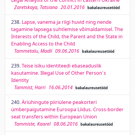
Legal Analysis of the Conflict in Eastern Ukraine
Zaretskaya, Tatsiana
20.01.2016
bakalaureusetööd
238.
Lapse, vanema ja riigi huvid ning nende
tagamine lapsega suhtlemise võimaldamisel. The
Interests of the Child, the Parent and the State in
Enabling Access to the Child
Tammetalu, Madli
09.06.2016
bakalaureusetööd
239.
Teise isiku identiteedi ebaseaduslik
kasutamine. Illegal Use of Other Person´s
Identity
Tammist, Harri
16.06.2014
bakalaureusetööd
240.
Äriühingute piiriülene peakorteri
ümberpaigutamine Euroopa Liidus. Cross-border
seat transfers within European Union
Tammiste, Kaarel
08.06.2016
bakalaureusetööd