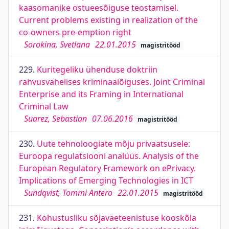
kaasomanike ostueesõiguse teostamisel.
Current problems existing in realization of the
co-owners pre-emption right
Sorokina, Svetlana
22.01.2015
magistritööd
229.
Kuritegeliku ühenduse doktriin
rahvusvahelises kriminaalõiguses. Joint Criminal
Enterprise and its Framing in International
Criminal Law
Suarez, Sebastian
07.06.2016
magistritööd
230.
Uute tehnoloogiate mõju privaatsusele:
Euroopa regulatsiooni analüüs. Analysis of the
European Regulatory Framework on ePrivacy.
Implications of Emerging Technologies in ICT
Sundqvist, Tommi Antero
22.01.2015
magistritööd
231.
Kohustusliku sõjaväeteenistuse kooskõla