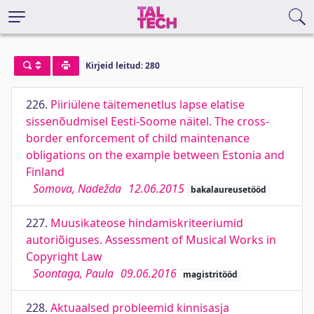
Kirjeid leitud: 280
226.
Piiriülene täitemenetlus lapse elatise
sissenõudmisel Eesti-Soome näitel. The cross-
border enforcement of child maintenance
obligations on the example between Estonia and
Finland
Somova, Nadežda
12.06.2015
bakalaureusetööd
227.
Muusikateose hindamiskriteeriumid
autoriõiguses. Assessment of Musical Works in
Copyright Law
Soontaga, Paula
09.06.2016
magistritööd
228.
Aktuaalsed probleemid kinnisasja