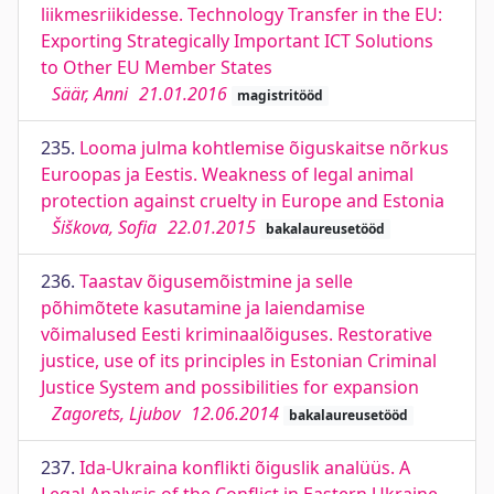
liikmesriikidesse. Technology Transfer in the EU:
Exporting Strategically Important ICT Solutions
to Other EU Member States
Säär, Anni
21.01.2016
magistritööd
235.
Looma julma kohtlemise õiguskaitse nõrkus
Euroopas ja Eestis. Weakness of legal animal
protection against cruelty in Europe and Estonia
Šiškova, Sofia
22.01.2015
bakalaureusetööd
236.
Taastav õigusemõistmine ja selle
põhimõtete kasutamine ja laiendamise
võimalused Eesti kriminaalõiguses. Restorative
justice, use of its principles in Estonian Criminal
Justice System and possibilities for expansion
Zagorets, Ljubov
12.06.2014
bakalaureusetööd
237.
Ida-Ukraina konflikti õiguslik analüüs. A