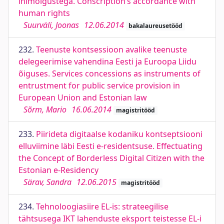
inimõigustega. Conscription’s accordance with
human rights
Suurväli, Joonas
12.06.2014
bakalaureusetööd
232.
Teenuste kontsessioon avalike teenuste
delegeerimise vahendina Eesti ja Euroopa Liidu
õiguses. Services concessions as instruments of
entrustment for public service provision in
European Union and Estonian law
Sõrm, Mario
16.06.2014
magistritööd
233.
Piirideta digitaalse kodaniku kontseptsiooni
elluviimine läbi Eesti e-residentsuse. Effectuating
the Concept of Borderless Digital Citizen with the
Estonian e-Residency
Särav, Sandra
12.06.2015
magistritööd
234.
Tehnoloogiasiire EL-is: strateegilise
tähtsusega IKT lahenduste eksport teistesse EL-i