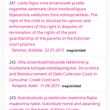
241.
Laste õigus oma arvamusele ja selle
tagamine vanemate ühise hooldusõiguse
lõpetamise vaidlustes Eesti kohtupraktikas. The
right of the child to disclose his opinion and
enforcement of this right in disputes of
termination of the rights of the joint
guardianship of the parents in the Estonian
court practice
Tammus, Kristiina
22.01.2015
magistritööd
242.
Võla sissenõudmiskulude tekkimine ja
hüvitamine tarbijakrediidilepingutes. Incurrence
and Reimbursement of Debt Collection Costs in
Consumer Credit Contracts
Tampere, Kadri
11.06.2015
magistritööd
243.
Asenduskodu ja eestkoste seadmine Rapla
maakonna näitel. Substitute home and awarding
custody on the bases of Rapla County