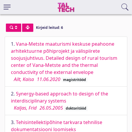
Kirjeid leitud: 6
1.
Vana-Metste maaturismi keskuse peahoone
arhitektuurne põhiprojekt ja välispiirete
soojusjuhtivus. Detailed design of rural tourism
center of Vana-Metste and the thermal
conductivity of the external envelope
Ailt, Kaisa
11.06.2020
magistritööd
2.
Synergy-based approach to design of the
interdisciplinary systems
Kaljas, Frid
26.05.2005
doktoritööd
3.
Tehisintellektipõhine tarkvara tehnilise
dokumentatsiooni loomiseks