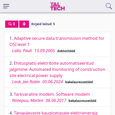
Kirjeid leitud: 5
1.
Adaptive secure data transmission method for
OSI level 1
Lallo, Pauli
15.09.2005
doktoritööd
2.
Ehitusplatsi elektritoite automatiseeritud
jälgimine. Automated monitoring of construction
site electrical power supply
Lauk, Jan Robin
05.06.2024
bakalaureusetööd
3.
Tarkvaraline modem. Software modem
Niinepuu, Marten
06.06.2017
bakalaureusetööd
4.
Tänapäevaste kaugloetavate elektrienergia