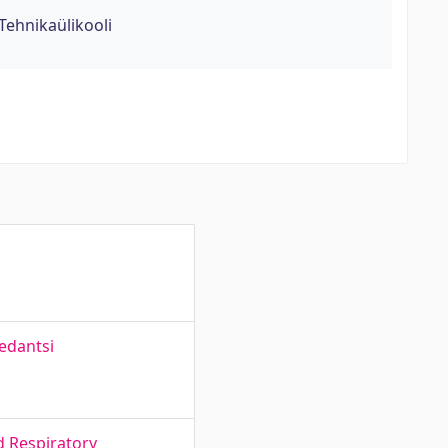
Tehnikaülikooli
edantsi
d Respiratory