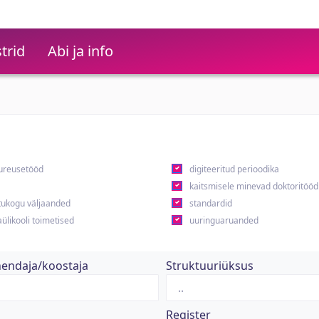
trid
Abi ja info
ureusetööd
digiteeritud perioodika
kaitsmisele minevad doktoritööd
ukogu väljaanded
standardid
ülikooli toimetised
uuringuaruanded
hendaja/koostaja
Struktuuriüksus
Register