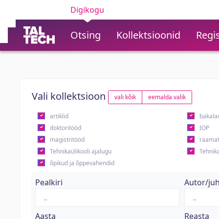
Digikogu
Otsing
Kollektsioonid
Regis
Vali kollektsioon
vali kõik
eemalda valik
artiklid
bakala
doktoritööd
IOP
magistritööd
raamat
Tehnikaülikooli ajalugu
Tehnika
õpikud ja õppevahendid
Pealkiri
Autor/ju
Aasta
Reasta