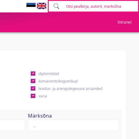
Intranet
diplomitööd
konverentsikogumikud
teadus- ja arengutegevuse aruanded
varia
Märksõna