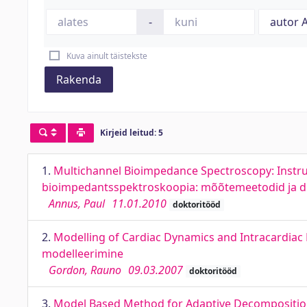
-
Kuva ainult täistekste
Rakenda
Kirjeid leitud: 5
1.
Multichannel Bioimpedance Spectroscopy: Instru
bioimpedantsspektroskoopia: mõõtemeetodid ja dis
Annus, Paul
11.01.2010
doktoritööd
2.
Modelling of Cardiac Dynamics and Intracardi
modelleerimine
Gordon, Rauno
09.03.2007
doktoritööd
3.
Model Based Method for Adaptive Decomposition 