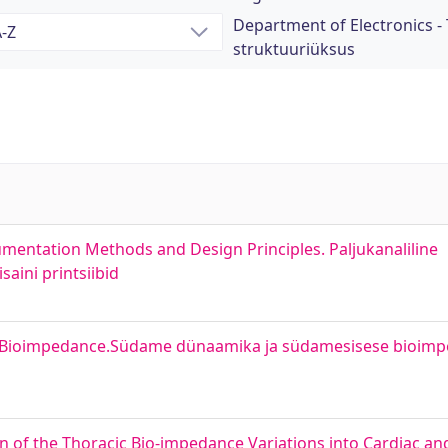
Department of Electronics - 
struktuuriüksus
mentation Methods and Design Principles. Paljukanaliline
aini printsiibid
ac Bioimpedance.Südame dünaamika ja südamesisese bioimp
of the Thoracic Bio-impedance Variations into Cardiac an