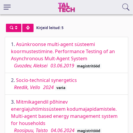
Kirjeid leitud: 5
1.
Asünkroonse multi-agent süsteemi
koormustestimine. Performance Testing of an
Asynchronous Mult-Agent System
Gvozdev, Aleksei
03.06.2019
magistritööd
2.
Socio-technical synergetics
Reedik, Vello
2024
varia
3.
Mitmikagendil põhinev
energiajuhtimissüsteem kodumajapidamistele.
Multi-agent based energy management system
for households
Roosipuu, Taisto
04.06.2024
magistritööd