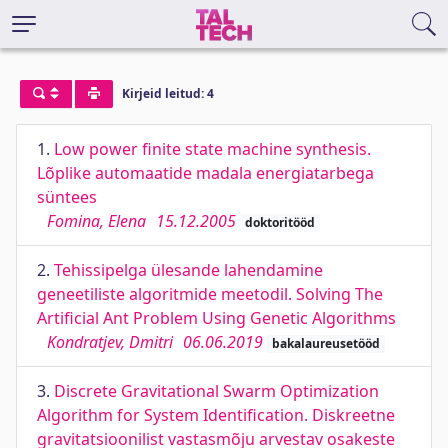
Kirjeid leitud: 4
1.
Low power finite state machine synthesis.
Lõplike automaatide madala energiatarbega
süntees
Fomina, Elena
15.12.2005
doktoritööd
2.
Tehissipelga ülesande lahendamine
geneetiliste algoritmide meetodil. Solving The
Artificial Ant Problem Using Genetic Algorithms
Kondratjev, Dmitri
06.06.2019
bakalaureusetööd
3.
Discrete Gravitational Swarm Optimization
Algorithm for System Identification. Diskreetne
gravitatsioonilist vastasmõju arvestav osakeste