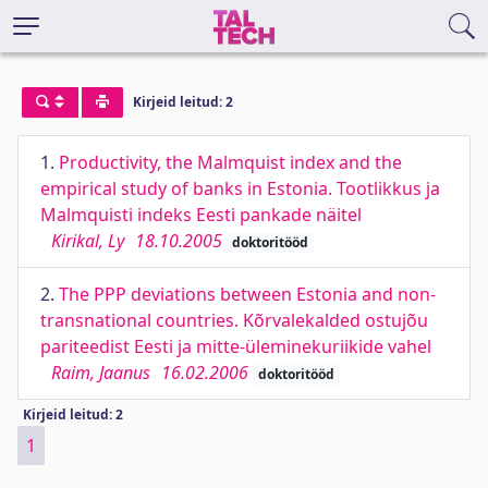
Kirjeid leitud: 2
1.
Productivity, the Malmquist index and the
empirical study of banks in Estonia. Tootlikkus ja
Malmquisti indeks Eesti pankade näitel
Kirikal, Ly
18.10.2005
doktoritööd
2.
The PPP deviations between Estonia and non-
transnational countries. Kõrvalekalded ostujõu
pariteedist Eesti ja mitte-üleminekuriikide vahel
Raim, Jaanus
16.02.2006
doktoritööd
Kirjeid leitud: 2
1