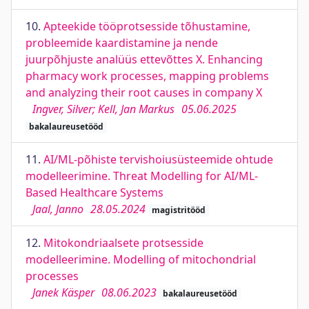
10.
Apteekide tööprotsesside tõhustamine,
probleemide kaardistamine ja nende
juurpõhjuste analüüs ettevõttes X. Enhancing
pharmacy work processes, mapping problems
and analyzing their root causes in company X
Ingver, Silver; Kell, Jan Markus
05.06.2025
bakalaureusetööd
11.
AI/ML-põhiste tervishoiusüsteemide ohtude
modelleerimine. Threat Modelling for AI/ML-
Based Healthcare Systems
Jaal, Janno
28.05.2024
magistritööd
12.
Mitokondriaalsete protsesside
modelleerimine. Modelling of mitochondrial
processes
Janek Käsper
08.06.2023
bakalaureusetööd