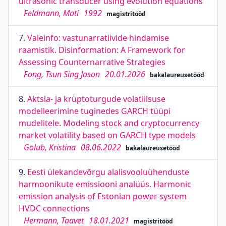
ultrasonic transducer using evolution equations
Feldmann, Mati
1992
magistritööd
7.
Valeinfo: vastunarratiivide hindamise
raamistik. Disinformation: A Framework for
Assessing Counternarrative Strategies
Fong, Tsun Sing Jason
20.01.2026
bakalaureusetööd
8.
Aktsia- ja krüptoturgude volatiilsuse
modelleerimine tuginedes GARCH tüüpi
mudelitele. Modeling stock and cryptocurrency
market volatility based on GARCH type models
Golub, Kristina
08.06.2022
bakalaureusetööd
9.
Eesti ülekandevõrgu alalisvooluühenduste
harmoonikute emissiooni analüüs. Harmonic
emission analysis of Estonian power system
HVDC connections
Hermann, Taavet
18.01.2021
magistritööd