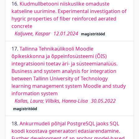
16.
Kiudmullbetooni niiskuslike omaduste
katseline uurimine. Experimental investigation of
hygric properties of fiber reinforced aerated
concrete
Kaljuvee, Kaspar
12.01.2024
magistritööd
17.
Tallinna Tehnikaülikooli Moodle
õpikeskkonna ja õppeinfosüsteemi (ÕIS)
integratsiooni toetav äri- ja süsteemianalüüs.
Business and system analysis for integration
between Tallinn University of Technology
learning management system Moodle and study
information system
Kallas, Laura; Vilbiks, Hanna-Liisa
30.05.2022
magistritööd
18.
Ankurmudeli põhjal PostgreSQL jaoks SQL
koodi koostava generaatori edasiarendamine.
Further development of an anchor model-based