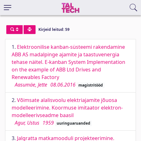
Kirjeid leitud: 59
1.
Elektroonilise kanban-süsteemi rakendamine
ABB AS madalpinge ajamite ja taastuvenergia
tehase näitel. E-kanban System Implementation
on the example of ABB Ltd Drives and
Renewables Factory
Aasumäe, Jette
08.06.2016
magistritööd
2.
Võimsate alalisvoolu elektriajamite jõuosa
modelleerimine. Koormuse imitaator elektron-
modelleerivseadme baasil
Agur, Ustus
1959
uuringuaruanded
3.
Jalgratta matkamooduli projekteerimine.