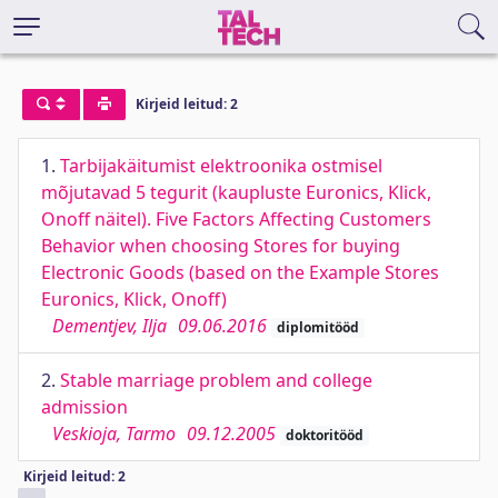
Kirjeid leitud: 2
1.
Tarbijakäitumist elektroonika ostmisel
mõjutavad 5 tegurit (kaupluste Euronics, Klick,
Onoff näitel). Five Factors Affecting Customers
Behavior when choosing Stores for buying
Electronic Goods (based on the Example Stores
Euronics, Klick, Onoff)
Dementjev, Ilja
09.06.2016
diplomitööd
2.
Stable marriage problem and college
admission
Veskioja, Tarmo
09.12.2005
doktoritööd
Kirjeid leitud: 2