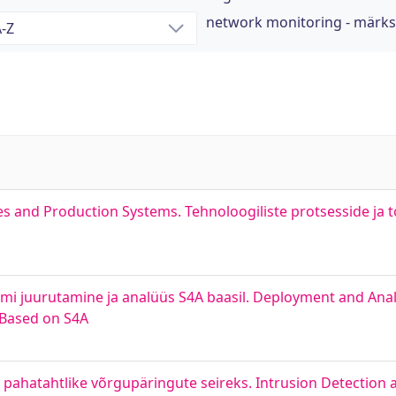
network monitoring - märk
es and Production Systems. Tehnoloogiliste protsesside ja
eemi juurutamine ja analüüs S4A baasil. Deployment and Ana
 Based on S4A
 pahatahtlike võrgupäringute seireks. Intrusion Detection a