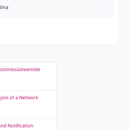
sõna
 tootmissüsteemide
lysis of a Network
nd Notification