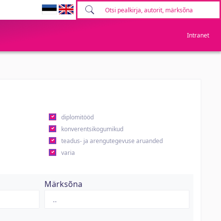
Intranet
diplomitööd
konverentsikogumikud
teadus- ja arengutegevuse aruanded
varia
Märksõna