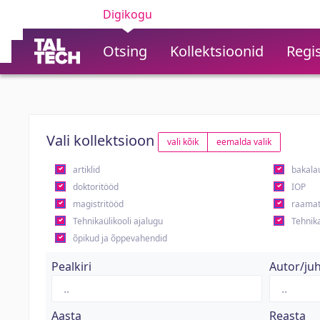
Digikogu
Otsing
Kollektsioonid
Regis
Vali kollektsioon
vali kõik
eemalda valik
artiklid
bakala
doktoritööd
IOP
magistritööd
raamat
Tehnikaülikooli ajalugu
Tehnika
õpikud ja õppevahendid
Pealkiri
Autor/ju
Aasta
Reasta