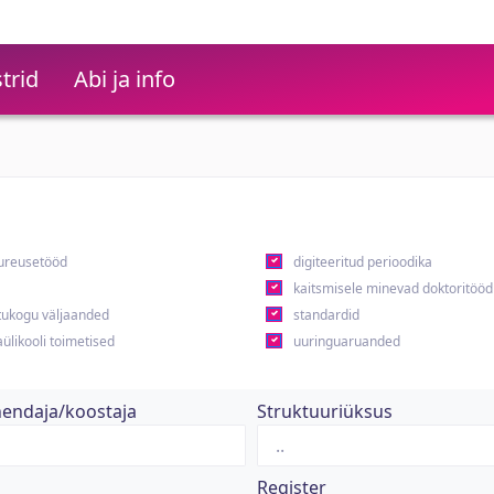
trid
Abi ja info
ureusetööd
digiteeritud perioodika
kaitsmisele minevad doktoritööd
ukogu väljaanded
standardid
ülikooli toimetised
uuringuaruanded
hendaja/koostaja
Struktuuriüksus
Register