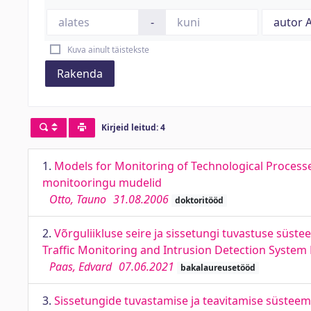
-
Kuva ainult täistekste
Rakenda
Kirjeid leitud: 4
1.
Models for Monitoring of Technological Process
monitooringu mudelid
Otto, Tauno
31.08.2006
doktoritööd
2.
Võrguliikluse seire ja sissetungi tuvastuse süst
Traffic Monitoring and Intrusion Detection System
Paas, Edvard
07.06.2021
bakalaureusetööd
3.
Sissetungide tuvastamise ja teavitamise süsteem