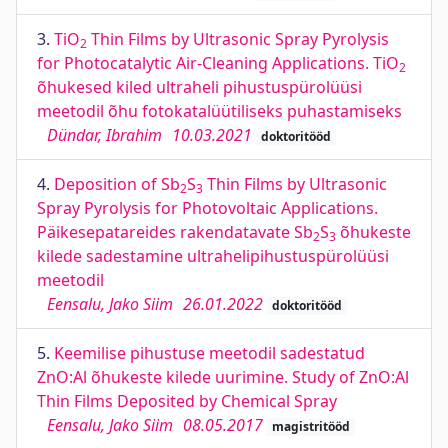
3.
TiO
Thin Films by Ultrasonic Spray Pyrolysis
2
for Photocatalytic Air-Cleaning Applications. TiO
2
õhukesed kiled ultraheli pihustuspürolüüsi
meetodil õhu fotokatalüütiliseks puhastamiseks
Dündar, Ibrahim
10.03.2021
doktoritööd
4.
Deposition of Sb
S
Thin Films by Ultrasonic
2
3
Spray Pyrolysis for Photovoltaic Applications.
Päikesepatareides rakendatavate Sb
S
õhukeste
2
3
kilede sadestamine ultrahelipihustuspürolüüsi
meetodil
Eensalu, Jako Siim
26.01.2022
doktoritööd
5.
Keemilise pihustuse meetodil sadestatud
ZnO:Al õhukeste kilede uurimine. Study of ZnO:Al
Thin Films Deposited by Chemical Spray
Eensalu, Jako Siim
08.05.2017
magistritööd