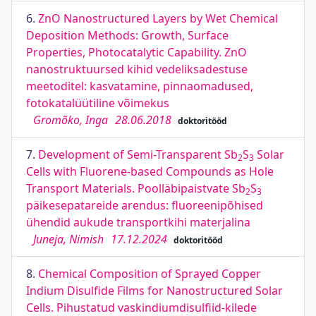
6.
ZnO Nanostructured Layers by Wet Chemical
Deposition Methods: Growth, Surface
Properties, Photocatalytic Capability. ZnO
nanostruktuursed kihid vedeliksadestuse
meetoditel: kasvatamine, pinnaomadused,
fotokatalüütiline võimekus
Gromõko, Inga
28.06.2018
doktoritööd
7.
Development of Semi-Transparent Sb
S
Solar
2
3
Cells with Fluorene-based Compounds as Hole
Transport Materials. Poolläbipaistvate Sb
S
2
3
päikesepatareide arendus: fluoreenipõhised
ühendid aukude transportkihi materjalina
Juneja, Nimish
17.12.2024
doktoritööd
8.
Chemical Composition of Sprayed Copper
Indium Disulfide Films for Nanostructured Solar
Cells. Pihustatud vaskindiumdisulfiid-kilede