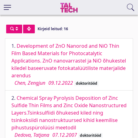
Kirjeid leitud: 16
1.
Development of ZnO Nanorod and NiO Thin
Film Based Materials for Photocatalytic
Applications. ZnO nanovarrastel ja NiO õhukestel
kiledel baseeruvate fotokatalüütiliste materjalide
arendus
Chen, Zengjun
09.12.2022
doktoritööd
2.
Chemical Spray Pyrolysis Deposition of Zinc
Sulfide Thin Films and Zinc Oxide Nanostructured
Layers.Tsinksulfiidi õhukesed kiled ning
tsinkoksiidi nanostruktuursed kihid keemilise
pihustuspürolüüsi meetodil
Dedova, Tatjana
07.12.2007
doktoritööd