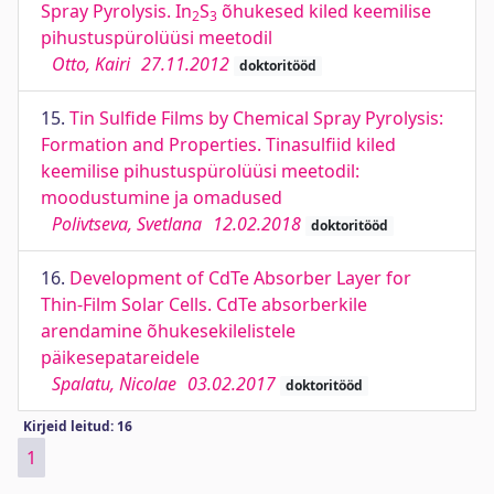
Spray Pyrolysis. In
S
õhukesed kiled keemilise
2
3
pihustuspürolüüsi meetodil
Otto, Kairi
27.11.2012
doktoritööd
15.
Tin Sulfide Films by Chemical Spray Pyrolysis:
Formation and Properties. Tinasulfiid kiled
keemilise pihustuspürolüüsi meetodil:
moodustumine ja omadused
Polivtseva, Svetlana
12.02.2018
doktoritööd
16.
Development of CdTe Absorber Layer for
Thin-Film Solar Cells. CdTe absorberkile
arendamine õhukesekilelistele
päikesepatareidele
Spalatu, Nicolae
03.02.2017
doktoritööd
Kirjeid leitud: 16
1