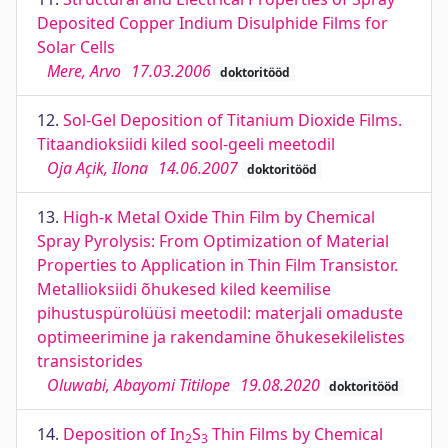
Deposited Copper Indium Disulphide Films for
Solar Cells
Mere, Arvo
17.03.2006
doktoritööd
12.
Sol-Gel Deposition of Titanium Dioxide Films.
Titaandioksiidi kiled sool-geeli meetodil
Oja Açik, Ilona
14.06.2007
doktoritööd
13.
High-κ Metal Oxide Thin Film by Chemical
Spray Pyrolysis: From Optimization of Material
Properties to Application in Thin Film Transistor.
Metallioksiidi õhukesed kiled keemilise
pihustuspürolüüsi meetodil: materjali omaduste
optimeerimine ja rakendamine õhukesekilelistes
transistorides
Oluwabi, Abayomi Titilope
19.08.2020
doktoritööd
14.
Deposition of In
S
Thin Films by Chemical
2
3