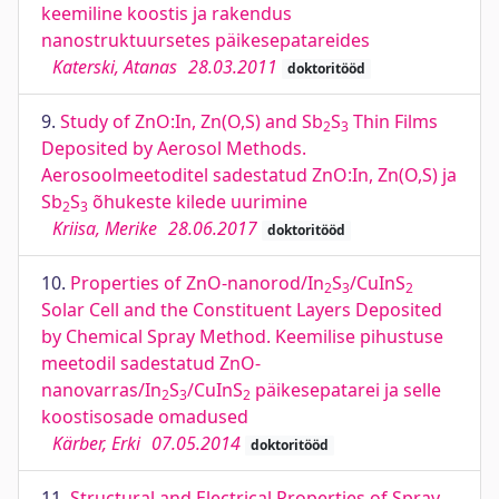
keemiline koostis ja rakendus
nanostruktuursetes päikesepatareides
Katerski, Atanas
28.03.2011
doktoritööd
9.
Study of ZnO:In, Zn(O,S) and Sb
S
Thin Films
2
3
Deposited by Aerosol Methods.
Aerosoolmeetoditel sadestatud ZnO:In, Zn(O,S) ja
Sb
S
õhukeste kilede uurimine
2
3
Kriisa, Merike
28.06.2017
doktoritööd
10.
Properties of ZnO-nanorod/In
S
/CuInS
2
3
2
Solar Cell and the Constituent Layers Deposited
by Chemical Spray Method. Keemilise pihustuse
meetodil sadestatud ZnO-
nanovarras/In
S
/CuInS
päikesepatarei ja selle
2
3
2
koostisosade omadused
Kärber, Erki
07.05.2014
doktoritööd
11.
Structural and Electrical Properties of Spray