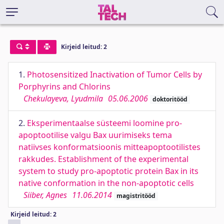
Kirjeid leitud: 2
1.
Photosensitized Inactivation of Tumor Cells by
Porphyrins and Chlorins
Chekulayeva, Lyudmila
05.06.2006
doktoritööd
2.
Eksperimentaalse süsteemi loomine pro-
apoptootilise valgu Bax uurimiseks tema
natiivses konformatsioonis mitteapoptootilistes
rakkudes. Establishment of the experimental
system to study pro-apoptotic protein Bax in its
native conformation in the non-apoptotic cells
Siiber, Agnes
11.06.2014
magistritööd
Kirjeid leitud: 2