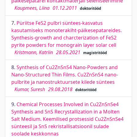
päikesepatarei kontaktmaterjali seleniseerimine
Kaupmees, Liina
01.12.2011
doktoritööd
7.
Püriitse FeS2 pulbri süntees-kasvatus
kasutamiseks monoterakiht-päikesepatareides.
Synthesis-growth and charcterization of FeS2
pyrite powders for monograin layer solar cell
Kristmann, Katriin
28.05.2021
magistritööd
8.
Synthesis of Cu2ZnSnS4 Nano-Powders and
Nano-Structured Thin Films. Cu2ZnSnS4 nano-
pulbrite ja nanostruktuursete kilede süntees
Kumar, Suresh
29.08.2018
doktoritööd
9.
Chemical Processes Involved in Cu2ZnSnSe4
Synthesis and SnS Recrystallization in a Molten
Salt Medium. Keemilised protsessid Cu2ZnSnSe4
sünteesil ja SnS rekristallisatsioonil sulade
soolade keskkonnas