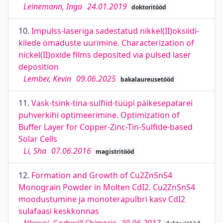
Leinemann, Inga
24.01.2019
doktoritööd
10.
Impulss-laseriga sadestatud nikkel(II)oksiidi-
kilede omaduste uurimine. Characterization of
nickel(II)oxide films deposited via pulsed laser
deposition
Lember, Kevin
09.06.2025
bakalaureusetööd
11.
Vask-tsink-tina-sulfiid-tüüpi päikesepatarei
puhverkihi optimeerimine. Optimization of
Buffer Layer for Copper-Zinc-Tin-Sulfide-based
Solar Cells
Li, Sha
07.06.2016
magistritööd
12.
Formation and Growth of Cu2ZnSnS4
Monograin Powder in Molten CdI2. Cu2ZnSnS4
moodustumine ja monoterapulbri kasv CdI2
sulafaasi keskkonnas