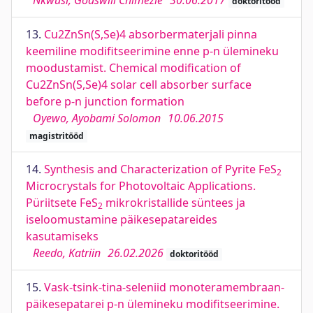
Nkwusi, Godswill Chimezie
30.06.2017
doktoritööd
13.
Cu2ZnSn(S,Se)4 absorbermaterjali pinna
keemiline modifitseerimine enne p-n ülemineku
moodustamist. Chemical modification of
Cu2ZnSn(S,Se)4 solar cell absorber surface
before p-n junction formation
Oyewo, Ayobami Solomon
10.06.2015
magistritööd
14.
Synthesis and Characterization of Pyrite FeS
2
Microcrystals for Photovoltaic Applications.
Püriitsete FeS
mikrokristallide süntees ja
2
iseloomustamine päikesepatareides
kasutamiseks
Reedo, Katriin
26.02.2026
doktoritööd
15.
Vask-tsink-tina-seleniid monoteramembraan-
päikesepatarei p-n ülemineku modifitseerimine.