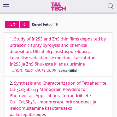
Kirjeid leitud: 16
1.
Study of In2S3 and ZnS thin films deposited by
ultrasonic spray pyrolysis and chemical
deposition. Ultraheli pihustuspürolüüsi ja
keemilise sadestamise meetodil kasvatatud
In2S3 ja ZnS õhukeste kilede uurimine
Ernits, Kaia
09.11.2009
doktoritööd
2.
Synthesis and Characterization of Tetrahedrite
Cu
Cd
Sb
S
Monograin Powders for
10
2
4
13
Photovoltaic Applications. Tetraedriitsete
Cu
Cd
Sb
S
monoterapulbrite süntees ja
10
2
4
13
iseloomustamine kasutamiseks
päikesepatareides