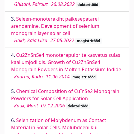
Ghisani, Fairouz
26.08.2022
doktoritööd
3.
Seleen-monoterakiht päikesepatarei
arendamine. Development of selenium
monograin layer solar cell
Hakk, Kaia Liisa
27.05.2022
magistritööd
4.
Cu2ZnSnSe4 monoterapulbrite kasvatus sulas
kaaliumjodiidis. Growth of Cu2ZnSnSe4
Monograin Powders in Molten Potassium Iodide
Kaarna, Kadri
11.06.2014
magistritööd
5.
Chemical Composition of CuInSe2 Monograin
Powders for Solar Cell Application
Kauk, Marit
07.12.2006
doktoritööd
6.
Selenization of Molybdenum as Contact
Material in Solar Cells. Molübdeeni kui