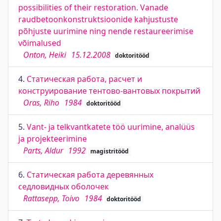
possibilities of their restoration. Vanade
raudbetoonkonstruktsioonide kahjustuste
põhjuste uurimine ning nende restaureerimise
võimalused
Onton, Heiki
15.12.2008
doktoritööd
4.
Статическая работа, расчет и
конструирование тентово-вантовых покрытий
Oras, Riho
1984
doktoritööd
5.
Vant- ja telkvantkatete töö uurimine, analüüs
ja projekteerimine
Parts, Aldur
1992
magistritööd
6.
Статическая работа деревянных
седловидных оболочек
Rattasepp, Toivo
1984
doktoritööd