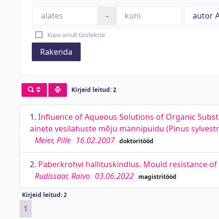
-
Kuva ainult täistekste
Rakenda
Kirjeid leitud: 2
1.
Influence of Aqueous Solutions of Organic Substa
ainete vesilahuste mõju männipuidu (Pinus sylvestr
Meier, Pille
16.02.2007
doktoritööd
2.
Paberkrohvi hallituskindlus. Mould resistance of
Rudissaar, Raivo
03.06.2022
magistritööd
Kirjeid leitud: 2
1