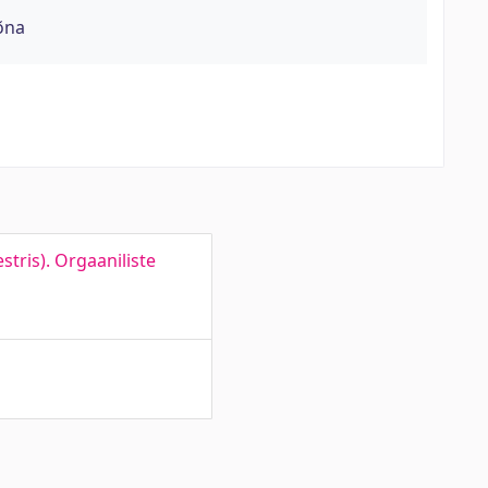
õna
tris). Orgaaniliste