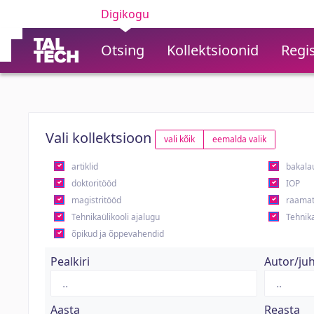
Digikogu
Otsing
Kollektsioonid
Regis
Vali kollektsioon
vali kõik
eemalda valik
artiklid
bakala
doktoritööd
IOP
magistritööd
raamat
Tehnikaülikooli ajalugu
Tehnika
õpikud ja õppevahendid
Pealkiri
Autor/ju
Aasta
Reasta