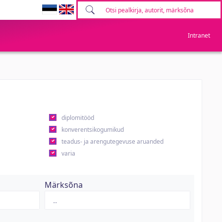
Intranet
diplomitööd
konverentsikogumikud
teadus- ja arengutegevuse aruanded
varia
Märksõna