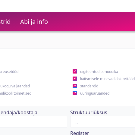
trid
Abi ja info
ureusetööd
digiteeritud perioodika
kaitsmisele minevad doktoritööd
ukogu väljaanded
standardid
ülikooli toimetised
uuringuaruanded
hendaja/koostaja
Struktuuriüksus
Register