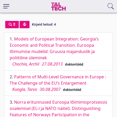
Kirjeid leitud: 4
1.
Models of European Integration: Georgia’s
Economic and Political Transition. Euroopa
lõimumise mudelid: Gruusia majanduslik ja
poliitiline üleminek
Chochia, Archil
27.08.2013
doktoritööd
2.
Patterns of Multi-Level Governance in Europe :
The Challenge of the EU’s Enlargement
Kungla, Tarvo
30.08.2007
doktoritööd
3.
Norra eritunnused Euroopa lõimimisprotsessis
osalemisel (EL-i ja NATO näitel). Distinguishing
Features of Norways Participation in the