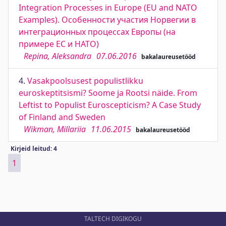
Integration Processes in Europe (EU and NATO
Examples). Особенности участия Норвегии в
интеграционных процессах Европы (на
примере ЕС и НАТО)
Repina, Aleksandra
07.06.2016
bakalaureusetööd
4.
Vasakpoolsusest populistlikku
euroskeptitsismi? Soome ja Rootsi näide. From
Leftist to Populist Euroscepticism? A Case Study
of Finland and Sweden
Wikman, Millariia
11.06.2015
bakalaureusetööd
Kirjeid leitud: 4
1
TALTECH DIGIKOGU