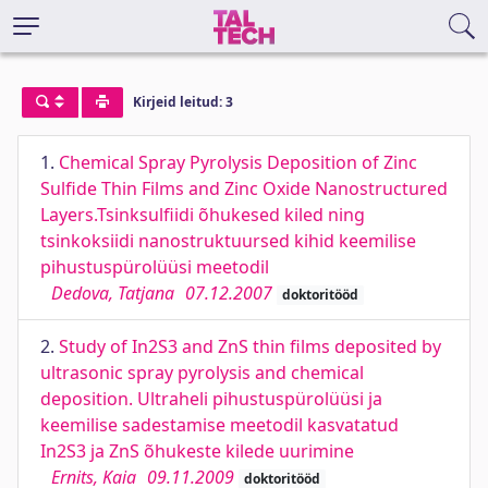
Kirjeid leitud: 3
1.
Chemical Spray Pyrolysis Deposition of Zinc
Sulfide Thin Films and Zinc Oxide Nanostructured
Layers.Tsinksulfiidi õhukesed kiled ning
tsinkoksiidi nanostruktuursed kihid keemilise
pihustuspürolüüsi meetodil
Dedova, Tatjana
07.12.2007
doktoritööd
2.
Study of In2S3 and ZnS thin films deposited by
ultrasonic spray pyrolysis and chemical
deposition. Ultraheli pihustuspürolüüsi ja
keemilise sadestamise meetodil kasvatatud
In2S3 ja ZnS õhukeste kilede uurimine
Ernits, Kaia
09.11.2009
doktoritööd