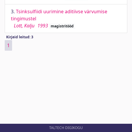
3.
Tsinksulfiidi uurimine aditiivse värvumise
tingimustel
Lott, Kalju
1993
magistritööd
Kirjeid leitud: 3
1
TALTECH DIGIKOGU