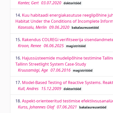
Kanter, Gert
03.07.2020
doktoritööd
14.
Kuu habitaadi energiakasutuse reeglipõhine juh
Habitat Under the Conditions of Incomplete Infor
Kasesalu, Merlin
09.06.2020
bakalaureusetööd
15.
Rakendus COLREGi verifitseerija sisendandmete
Kroon, Renee
06.06.2025
magistritööd
16.
Hajussüsteemide mudelipõhine testimine Tallinn
Tallinn Streetlight System Case-Study
Kruusamägi, Age
07.06.2016
magistritööd
17.
Model-Based Testing of Reactive Systems. Reak
Kull, Andres
15.12.2009
doktoritööd
18.
Aspekt-orienteeritud testimise efektiivsusanalüü
Kurss, Johannes Olaf
07.06.2021
bakalaureusetööd