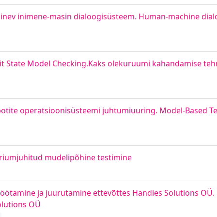
 põhinev inimene-masin dialoogisüsteem. Human-machine dia
cit State Model Checking.Kaks olekuruumi kahandamise teh
otite operatsioonisüsteemi juhtumiuuring. Model-Based Test
riumjuhitud mudelipõhine testimine
töötamine ja juurutamine ettevõttes Handies Solutions OÜ. 
olutions OÜ