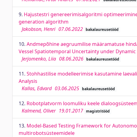
9.
Hajustestri genereerimisalgoritmi optimeerimine
generation algorithm
Jakobson, Henri
07.06.2022
bakalaureusetööd
10.
Andmepõhine aegruumilise määramatuse hindami
Vessel Spatiotemporal Uncertainty under Dynamic
Jerjomenko, Liia
08.06.2026
bakalaureusetööd
11.
Stohhastilise modelleerimise kasutamine laevali
Analysis
Kallas, Edvard
03.06.2025
bakalaureusetööd
12.
Robotplatvorm loomuliku keele dialoogsüsteem
Kalmend, Oliver
19.01.2017
magistritööd
13.
Model-Based Testing Framework for Autonomou
multirobotsüsteemidele