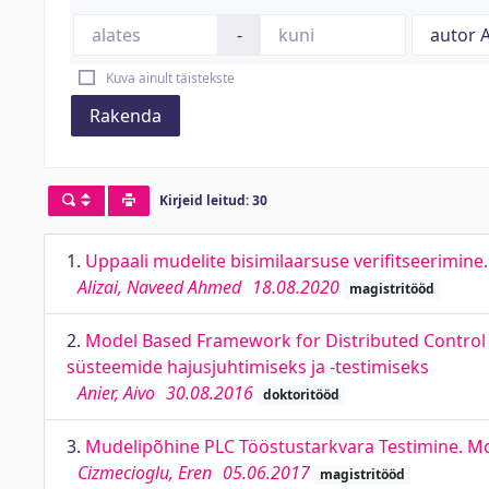
-
Kuva ainult täistekste
Rakenda
Kirjeid leitud: 30
1.
Uppaali mudelite bisimilaarsuse verifitseerimine
Alizai, Naveed Ahmed
18.08.2020
magistritööd
2.
Model Based Framework for Distributed Control a
süsteemide hajusjuhtimiseks ja -testimiseks
Anier, Aivo
30.08.2016
doktoritööd
3.
Mudelipõhine PLC Tööstustarkvara Testimine. Mo
Cizmecioglu, Eren
05.06.2017
magistritööd