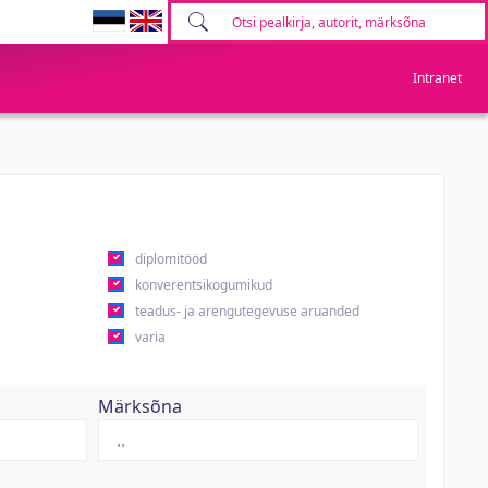
Intranet
diplomitööd
konverentsikogumikud
teadus- ja arengutegevuse aruanded
varia
Märksõna