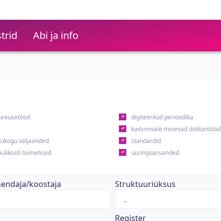
trid
Abi ja info
ureusetööd
digiteeritud perioodika
kaitsmisele minevad doktoritööd
ukogu väljaanded
standardid
ülikooli toimetised
uuringuaruanded
hendaja/koostaja
Struktuuriüksus
Register