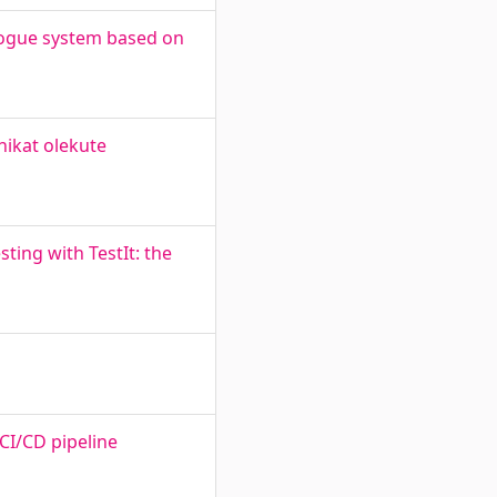
logue system based on
nikat olekute
ing with TestIt: the
CI/CD pipeline