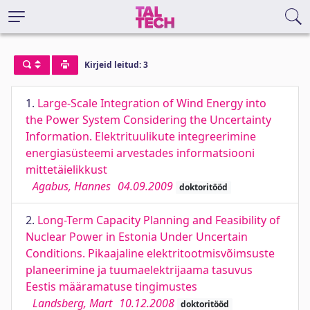
Kirjeid leitud: 3
1.
Large-Scale Integration of Wind Energy into
the Power System Considering the Uncertainty
Information. Elektrituulikute integreerimine
energiasüsteemi arvestades informatsiooni
mittetäielikkust
Agabus, Hannes
04.09.2009
doktoritööd
2.
Long-Term Capacity Planning and Feasibility of
Nuclear Power in Estonia Under Uncertain
Conditions. Pikaajaline elektritootmisvõimsuste
planeerimine ja tuumaelektrijaama tasuvus
Eestis määramatuse tingimustes
Landsberg, Mart
10.12.2008
doktoritööd