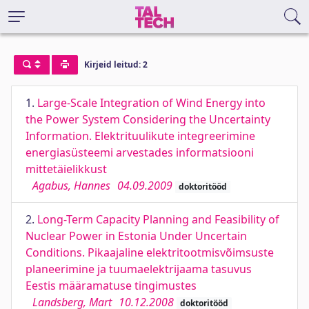
Kirjeid leitud: 2
1.
Large-Scale Integration of Wind Energy into
the Power System Considering the Uncertainty
Information. Elektrituulikute integreerimine
energiasüsteemi arvestades informatsiooni
mittetäielikkust
Agabus, Hannes
04.09.2009
doktoritööd
2.
Long-Term Capacity Planning and Feasibility of
Nuclear Power in Estonia Under Uncertain
Conditions. Pikaajaline elektritootmisvõimsuste
planeerimine ja tuumaelektrijaama tasuvus
Eestis määramatuse tingimustes
Landsberg, Mart
10.12.2008
doktoritööd