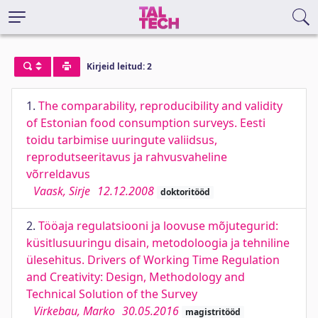
Kirjeid leitud: 2
1.
The comparability, reproducibility and validity
of Estonian food consumption surveys. Eesti
toidu tarbimise uuringute valiidsus,
reprodutseeritavus ja rahvusvaheline
võrreldavus
Vaask, Sirje
12.12.2008
doktoritööd
2.
Tööaja regulatsiooni ja loovuse mõjutegurid:
küsitlusuuringu disain, metodoloogia ja tehniline
ülesehitus. Drivers of Working Time Regulation
and Creativity: Design, Methodology and
Technical Solution of the Survey
Virkebau, Marko
30.05.2016
magistritööd