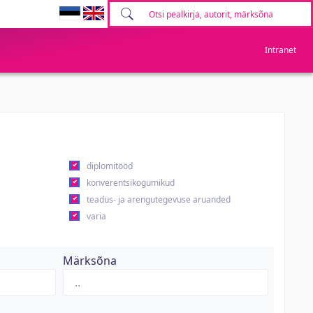
Intranet
diplomitööd
konverentsikogumikud
teadus- ja arengutegevuse aruanded
varia
Märksõna