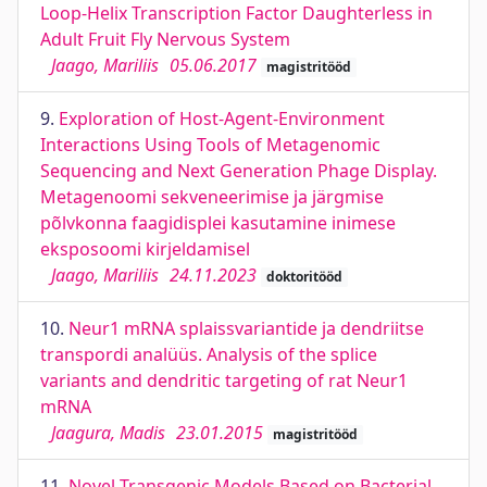
Loop-Helix Transcription Factor Daughterless in
Adult Fruit Fly Nervous System
Jaago, Mariliis
05.06.2017
magistritööd
9.
Exploration of Host-Agent-Environment
Interactions Using Tools of Metagenomic
Sequencing and Next Generation Phage Display.
Metagenoomi sekveneerimise ja järgmise
põlvkonna faagidisplei kasutamine inimese
eksposoomi kirjeldamisel
Jaago, Mariliis
24.11.2023
doktoritööd
10.
Neur1 mRNA splaissvariantide ja dendriitse
transpordi analüüs. Analysis of the splice
variants and dendritic targeting of rat Neur1
mRNA
Jaagura, Madis
23.01.2015
magistritööd
11.
Novel Transgenic Models Based on Bacterial