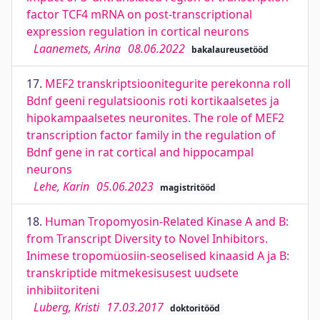
factor TCF4 mRNA on post-transcriptional
expression regulation in cortical neurons
Laanemets, Arina
08.06.2022
bakalaureusetööd
17.
MEF2 transkriptsioonitegurite perekonna roll
Bdnf geeni regulatsioonis roti kortikaalsetes ja
hipokampaalsetes neuronites. The role of MEF2
transcription factor family in the regulation of
Bdnf gene in rat cortical and hippocampal
neurons
Lehe, Karin
05.06.2023
magistritööd
18.
Human Tropomyosin-Related Kinase A and B:
from Transcript Diversity to Novel Inhibitors.
Inimese tropomüosiin-seoselised kinaasid A ja B:
transkriptide mitmekesisusest uudsete
inhibiitoriteni
Luberg, Kristi
17.03.2017
doktoritööd