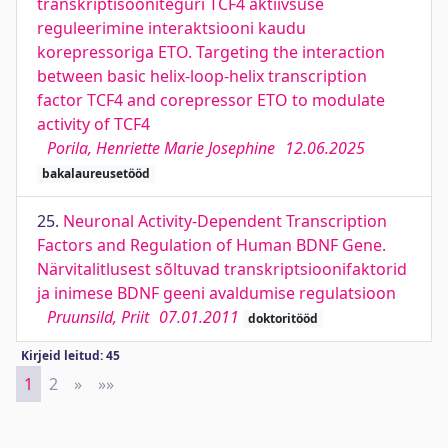
transkriptisooniteguri TCF4 aktiivsuse
reguleerimine interaktsiooni kaudu
korepressoriga ETO. Targeting the interaction
between basic helix-loop-helix transcription
factor TCF4 and corepressor ETO to modulate
activity of TCF4
Porila, Henriette Marie Josephine
12.06.2025
bakalaureusetööd
25.
Neuronal Activity-Dependent Transcription
Factors and Regulation of Human BDNF Gene.
Närvitalitlusest sõltuvad transkriptsioonifaktorid
ja inimese BDNF geeni avaldumise regulatsioon
Pruunsild, Priit
07.01.2011
doktoritööd
Kirjeid leitud: 45
1
2
»
Next
»»
Last