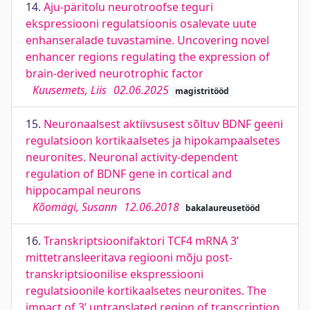
14.
Aju-päritolu neurotroofse teguri
ekspressiooni regulatsioonis osalevate uute
enhanseralade tuvastamine. Uncovering novel
enhancer regions regulating the expression of
brain-derived neurotrophic factor
Kuusemets, Liis
02.06.2025
magistritööd
15.
Neuronaalsest aktiivsusest sõltuv BDNF geeni
regulatsioon kortikaalsetes ja hipokampaalsetes
neuronites. Neuronal activity-dependent
regulation of BDNF gene in cortical and
hippocampal neurons
Kõomägi, Susann
12.06.2018
bakalaureusetööd
16.
Transkriptsioonifaktori TCF4 mRNA 3’
mittetransleeritava regiooni mõju post-
transkriptsioonilise ekspressiooni
regulatsioonile kortikaalsetes neuronites. The
impact of 3’ untranslated region of transcription