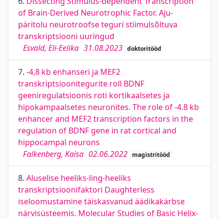
6.
Dissecting Stimulus-dependent Transcription
of Brain-Derived Neurotrophic Factor. Aju-
päritolu neurotroofse teguri stiimulsõltuva
transkriptsiooni uuringud
Esvald, Eli-Eelika
31.08.2023
doktoritööd
7.
-4,8 kb enhanseri ja MEF2
transkriptsioonitegurite roll BDNF
geeniregulatsioonis roti kortikaalsetes ja
hipokampaalsetes neuronites. The role of -4.8 kb
enhancer and MEF2 transcription factors in the
regulation of BDNF gene in rat cortical and
hippocampal neurons
Falkenberg, Kaisa
02.06.2022
magistritööd
8.
Aluselise heeliks-ling-heeliks
transkriptsioonifaktori Daughterless
iseloomustamine täiskasvanud äädikakärbse
närvisüsteemis. Molecular Studies of Basic Helix-