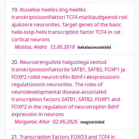
19.
Aluselise heeliks-ling-heeliks
transkriptsioonifaktori TCF4 märklaudgeenid roti
ajukoore neuronites. Target genes of the basic
helix-loop-helix transcription factor TCF4 in rat
cortical neurons
Moistus, Andra
12.06.2018
bakalaureusetööd
20.
Neuroarenguliste haigustega seotud
transkriptsioonifaktorite SATB1, SATB2, FOXP1 ja
FOXP2 rollid neurotrofiin Bdnf-i ekspressiooni
regulatsioonis neuronites. The roles of
neurodevelopmental disease-associated
transcription factors SATB1, SATB2, FOXP1 and
FOXP2 in the regulation of neurotrophin Bdnf
expression in neurons
Morgunov, Artur
02.06.2026
magistritööd
21.
Transcription Factors FOXO3 and TCF4 in