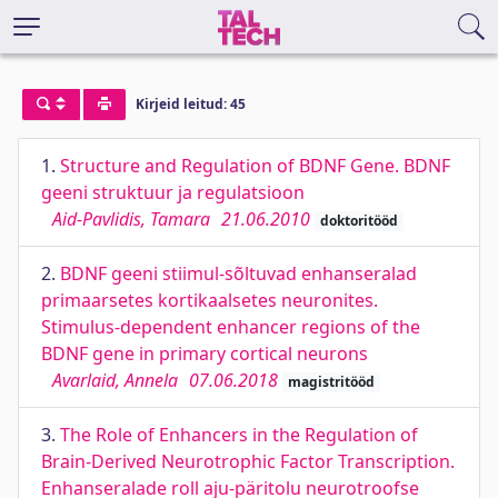
Kirjeid leitud: 45
1.
Structure and Regulation of BDNF Gene. BDNF
geeni struktuur ja regulatsioon
Aid-Pavlidis, Tamara
21.06.2010
doktoritööd
2.
BDNF geeni stiimul-sõltuvad enhanseralad
primaarsetes kortikaalsetes neuronites.
Stimulus-dependent enhancer regions of the
BDNF gene in primary cortical neurons
Avarlaid, Annela
07.06.2018
magistritööd
3.
The Role of Enhancers in the Regulation of
Brain-Derived Neurotrophic Factor Transcription.
Enhanseralade roll aju-päritolu neurotroofse