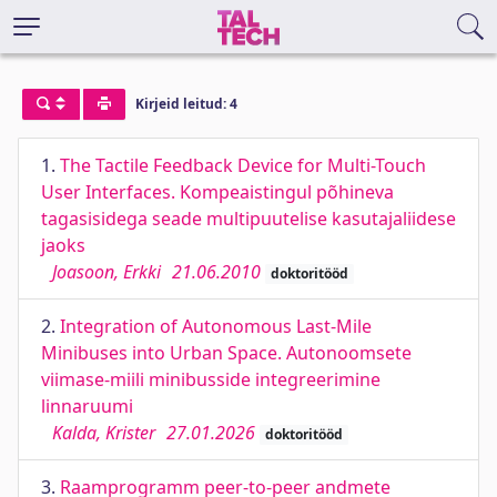
Kirjeid leitud: 4
1.
The Tactile Feedback Device for Multi-Touch
User Interfaces. Kompeaistingul põhineva
tagasisidega seade multipuutelise kasutajaliidese
jaoks
Joasoon, Erkki
21.06.2010
doktoritööd
2.
Integration of Autonomous Last-Mile
Minibuses into Urban Space. Autonoomsete
viimase-miili minibusside integreerimine
linnaruumi
Kalda, Krister
27.01.2026
doktoritööd
3.
Raamprogramm peer-to-peer andmete