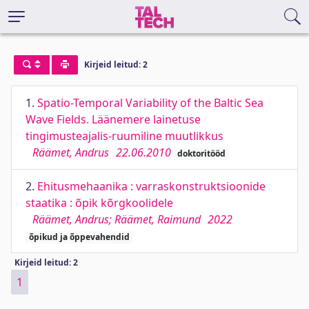
Kirjeid leitud: 2
1.
Spatio-Temporal Variability of the Baltic Sea
Wave Fields. Läänemere lainetuse
tingimusteajalis-ruumiline muutlikkus
Räämet, Andrus
22.06.2010
doktoritööd
2.
Ehitusmehaanika : varraskonstruktsioonide
staatika : õpik kõrgkoolidele
Räämet, Andrus; Räämet, Raimund
2022
õpikud ja õppevahendid
Kirjeid leitud: 2
1