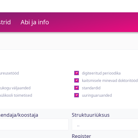
trid
Abi ja info
ureusetööd
digiteeritud perioodika
kaitsmisele minevad doktoritööd
ukogu väljaanded
standardid
ülikooli toimetised
uuringuaruanded
hendaja/koostaja
Struktuuriüksus
Register