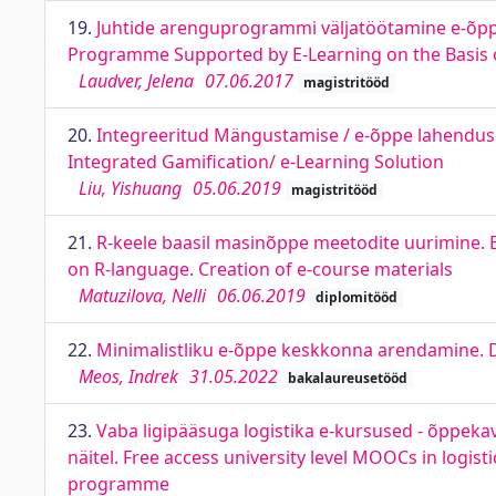
19.
Juhtide arenguprogrammi väljatöötamine e-õpp
Programme Supported by E-Learning on the Basis 
Laudver, Jelena
07.06.2017
magistritööd
20.
Integreeritud Mängustamise / e-õppe lahenduse
Integrated Gamification/ e-Learning Solution
Liu, Yishuang
05.06.2019
magistritööd
21.
R-keele baasil masinõppe meetodite uurimine.
on R-language. Creation of e-course materials
Matuzilova, Nelli
06.06.2019
diplomitööd
22.
Minimalistliku e-õppe keskkonna arendamine. 
Meos, Indrek
31.05.2022
bakalaureusetööd
23.
Vaba ligipääsuga logistika e-kursused - õppeka
näitel. Free access university level MOOCs in logis
programme