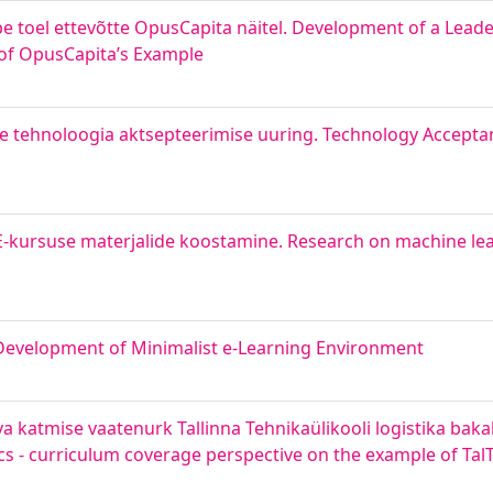
e toel ettevõtte OpusCapita näitel. Development of a Lea
of OpusCapita’s Example
 tehnoloogia aktsepteerimise uuring. Technology Accepta
 E-kursuse materjalide koostamine. Research on machine l
Development of Minimalist e-Learning Environment
va katmise vaatenurk Tallinna Tehnikaülikooli logistika ba
tics - curriculum coverage perspective on the example of Tal