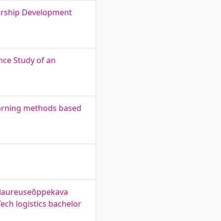
dership Development
nce Study of an
earning methods based
kalaureuseõppekava
Tech logistics bachelor