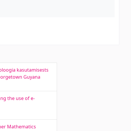
noloogia kasutamisests
 Georgetown Guyana
ing the use of e-
gher Mathematics