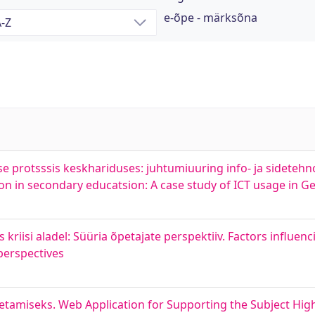
e-õpe - märksõna
e protsssis keskhariduses: juhtumiuuring info- ja sideteh
on in secondary educatsion: A case study of ICT usage in
riisi aladel: Süüria õpetajate perspektiiv. Factors influenc
 perspectives
amiseks. Web Application for Supporting the Subject Hi