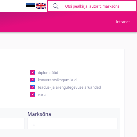
Intranet
diplomitööd
konverentsikogumikud
teadus- ja arengutegevuse aruanded
varia
Märksõna