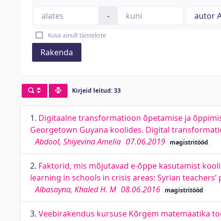
-
Kuva ainult täistekste
Rakenda
Kirjeid leitud: 33
1.
Digitaalne transformatioon õpetamise ja õppimis
Georgetown Guyana koolides. Digital transformati
Abdool, Shiyevina Amelia
07.06.2019
magistritööd
2.
Faktorid, mis mõjutavad e-õppe kasutamist koolis k
learning in schools in crisis areas: Syrian teachers’
Albasayna, Khaled H. M
08.06.2016
magistritööd
3.
Veebirakendus kursuse Kõrgem matemaatika toet