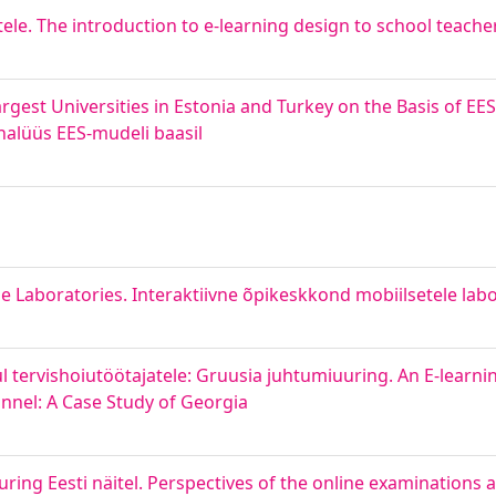
ele. The introduction to e-learning design to school teache
gest Universities in Estonia and Turkey on the Basis of EES 
nalüüs EES-mudeli baasil
 Laboratories. Interaktiivne õpikeskkond mobiilsetele labo
 tervishoiutöötajatele: Gruusia juhtumiuuring. An E-learn
nnel: A Case Study of Georgia
ring Eesti näitel. Perspectives of the online examinations 