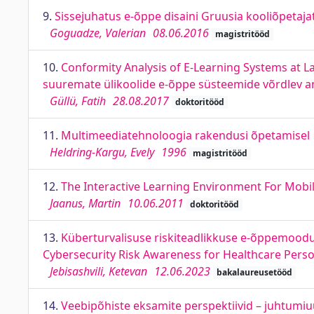
9.
Sissejuhatus e-õppe disaini Gruusia kooliõpetajat
Goguadze, Valerian
08.06.2016
magistritööd
10.
Conformity Analysis of E-Learning Systems at Lar
suuremate ülikoolide e-õppe süsteemide võrdlev a
Güllü, Fatih
28.08.2017
doktoritööd
11.
Multimeediatehnoloogia rakendusi õpetamisel
Heldring-Kargu, Evely
1996
magistritööd
12.
The Interactive Learning Environment For Mobile
Jaanus, Martin
10.06.2011
doktoritööd
13.
Küberturvalisuse riskiteadlikkuse e-õppemoodul
Cybersecurity Risk Awareness for Healthcare Perso
Jebisashvili, Ketevan
12.06.2023
bakalaureusetööd
14.
Veebipõhiste eksamite perspektiivid – juhtumiuu