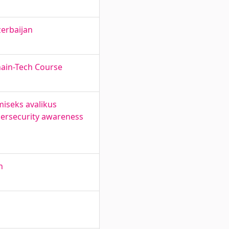
zerbaijan
ain-Tech Course
iseks avalikus
bersecurity awareness
n