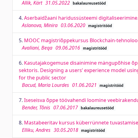
Allik, Kärt
31.05.2022
bakalaureusetööd
4.
Aserbaidžaani haridussüsteemi digitaliseerimine. 
Aslanova, Minira
03.06.2020
magistritööd
5.
MOOC magistriõppekursus Blockchain-tehnoloog
Avaliani, Beqa
09.06.2016
magistritööd
6.
Kasutajakogemuse disainimine mängupõhise õppe
sektoris. Designing a users’ experience model usi
for the public sector
Bacud, Maria Lourdes
01.06.2021
magistritööd
7.
Iseseisva õppe töövahendi loomine veebirakendus
Bender, Tõnis
07.06.2017
bakalaureusetööd
8.
Mastabeeritav kursus küberrünnete tuvastamises
Elliku, Andres
30.05.2018
magistritööd