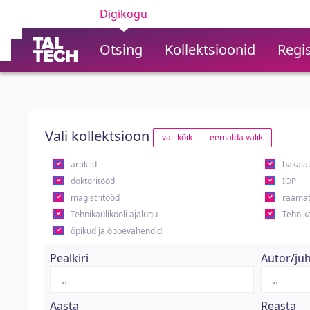
Digikogu
Otsing
Kollektsioonid
Regis
Vali kollektsioon
vali kõik
eemalda valik
artiklid
bakala
doktoritööd
IOP
magistritööd
raamat
Tehnikaülikooli ajalugu
Tehnika
õpikud ja õppevahendid
Pealkiri
Autor/ju
Aasta
Reasta