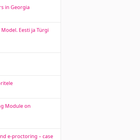
rs in Georgia
Model. Eesti ja Türgi
ritele
ing Module on
and e-proctoring – case