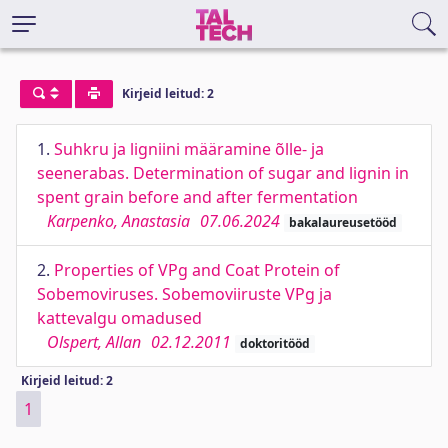
Kirjeid leitud: 2
1.
Suhkru ja ligniini määramine õlle- ja
seenerabas. Determination of sugar and lignin in
spent grain before and after fermentation
Karpenko, Anastasia
07.06.2024
bakalaureusetööd
2.
Properties of VPg and Coat Protein of
Sobemoviruses. Sobemoviiruste VPg ja
kattevalgu omadused
Olspert, Allan
02.12.2011
doktoritööd
Kirjeid leitud: 2
1