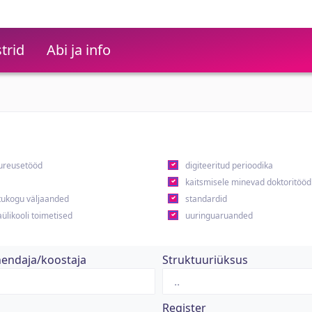
trid
Abi ja info
ureusetööd
digiteeritud perioodika
kaitsmisele minevad doktoritööd
ukogu väljaanded
standardid
ülikooli toimetised
uuringuaruanded
hendaja/koostaja
Struktuuriüksus
Register