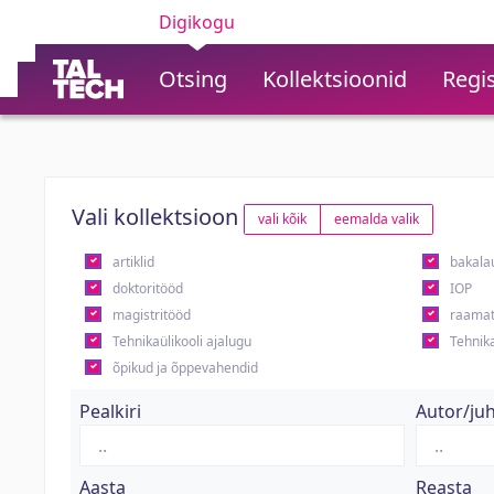
Digikogu
Otsing
Kollektsioonid
Regis
Vali kollektsioon
vali kõik
eemalda valik
artiklid
bakala
doktoritööd
IOP
magistritööd
raamat
Tehnikaülikooli ajalugu
Tehnika
õpikud ja õppevahendid
Pealkiri
Autor/ju
Aasta
Reasta