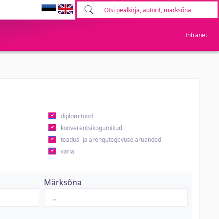
Intranet
diplomitööd
konverentsikogumikud
teadus- ja arengutegevuse aruanded
varia
Märksõna