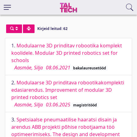
Kirjeid leitud: 62
1.
Modulaarne 3D prinditav robootika komplekt
koolidele. Modular 3D printed robotics set for
schools
Aasmäe, Silja
08.06.2021
bakalaureusetööd
2.
Modulaarse 3D prinditava robootikakomplekti
edasiarendus. Improvement of modular 3D
printed robotics set
Aasmäe, Silja
03.06.2025
magistritööd
3.
Spetsiaalse pneumaatilise haaratsi disain ja
arendus ABB projekti põhise robotjaama töö
optimeerimiseks. The design and development