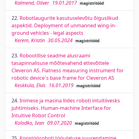
Kalmend, Oliver
19.01.2017
magistritööd
22.
Robotlaugurite kasutuselevõtu õiguslikud
aspektid. Deployment of unmanned wing-in-
ground vehicles - legal aspects
Kerem, Kristin
30.05.2024
magistritööd
23.
Robootilise seadme alusraami
tasapinnalisuse mõõtevahend ettevõttele
Cleveron AS. Flatness measuring instrument for
robotic device`s base frame for Cleveron AS
Keskküla, Elvis
16.01.2019
magistritööd
24.
Inimese ja masina liides roboti intuitiivesks
juhtimiseks. Human-machine Interface for
Intuitive Robot Control
Kolodko, Ivan
09.07.2020
magistritööd
25.
Koostööroboti tööulatuse suurendamine