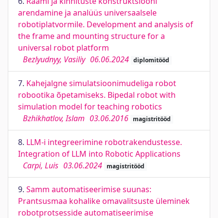
6.
Raami ja kinnituste konstruktsiooni
arendamine ja analüüs universaalsele
robotiplatvormile. Development and analysis of
the frame and mounting structure for a
universal robot platform
Bezlyudnyy, Vasiliy
06.06.2024
diplomitööd
7.
Kahejalgne simulatsioonimudeliga robot
robootika õpetamiseks. Bipedal robot with
simulation model for teaching robotics
Bzhikhatlov, Islam
03.06.2016
magistritööd
8.
LLM-i integreerimine robotrakendustesse.
Integration of LLM into Robotic Applications
Carpi, Luis
03.06.2024
magistritööd
9.
Samm automatiseerimise suunas:
Prantsusmaa kohalike omavalitsuste üleminek
robotprotsesside automatiseerimise