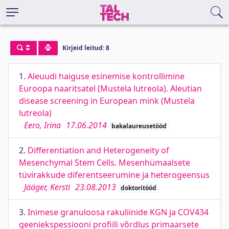
Kirjeid leitud: 8
1.
Aleuudi haiguse esinemise kontrollimine
Euroopa naaritsatel (Mustela lutreola). Aleutian
disease screening in European mink (Mustela
lutreola)
Eero, Irina
17.06.2014
bakalaureusetööd
2.
Differentiation and Heterogeneity of
Mesenchymal Stem Cells. Mesenhümaalsete
tüvirakkude diferentseerumine ja heterogeensus
Jääger, Kersti
23.08.2013
doktoritööd
3.
Inimese granuloosa rakuliinide KGN ja COV434
geeniekspessiooni profiili võrdlus primaarsete