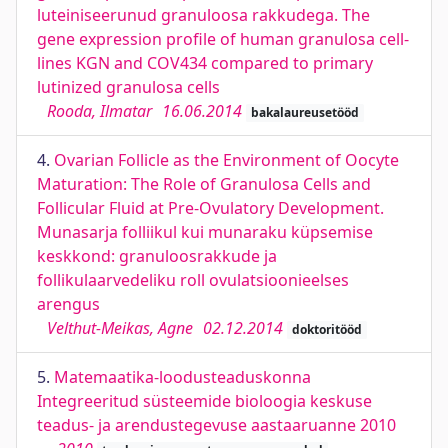
luteiniseerunud granuloosa rakkudega. The
gene expression profile of human granulosa cell-
lines KGN and COV434 compared to primary
lutinized granulosa cells
Rooda, Ilmatar
16.06.2014
bakalaureusetööd
4.
Ovarian Follicle as the Environment of Oocyte
Maturation: The Role of Granulosa Cells and
Follicular Fluid at Pre-Ovulatory Development.
Munasarja folliikul kui munaraku küpsemise
keskkond: granuloosrakkude ja
follikulaarvedeliku roll ovulatsioonieelses
arengus
Velthut-Meikas, Agne
02.12.2014
doktoritööd
5.
Matemaatika-loodusteaduskonna
Integreeritud süsteemide bioloogia keskuse
teadus- ja arendustegevuse aastaaruanne 2010