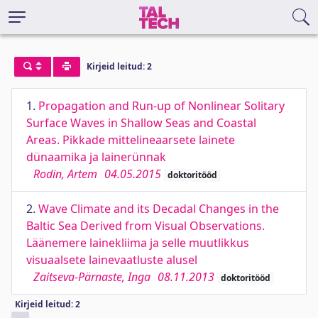
Kirjeid leitud: 2
1.
Propagation and Run-up of Nonlinear Solitary
Surface Waves in Shallow Seas and Coastal
Areas. Pikkade mittelineaarsete lainete
dünaamika ja lainerünnak
Rodin, Artem
04.05.2015
doktoritööd
2.
Wave Climate and its Decadal Changes in the
Baltic Sea Derived from Visual Observations.
Läänemere lainekliima ja selle muutlikkus
visuaalsete lainevaatluste alusel
Zaitseva-Pärnaste, Inga
08.11.2013
doktoritööd
Kirjeid leitud: 2