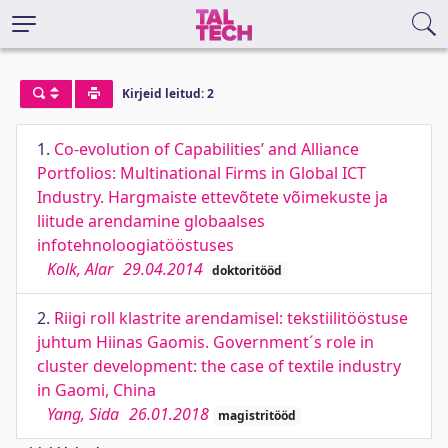
Kirjeid leitud: 2
1.
Co-evolution of Capabilities’ and Alliance
Portfolios: Multinational Firms in Global ICT
Industry. Hargmaiste ettevõtete võimekuste ja
liitude arendamine globaalses
infotehnoloogiatööstuses
Kolk, Alar
29.04.2014
doktoritööd
2.
Riigi roll klastrite arendamisel: tekstiilitööstuse
juhtum Hiinas Gaomis. Government´s role in
cluster development: the case of textile industry
in Gaomi, China
Yang, Sida
26.01.2018
magistritööd