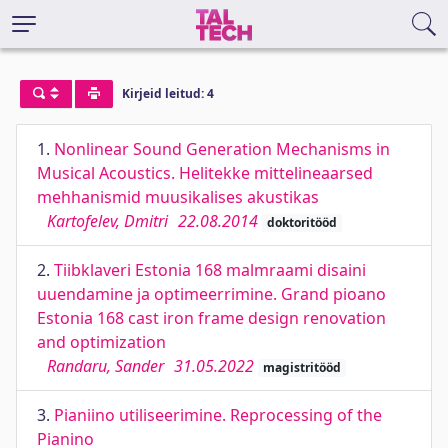
Kirjeid leitud: 4
1.
Nonlinear Sound Generation Mechanisms in
Musical Acoustics. Helitekke mittelineaarsed
mehhanismid muusikalises akustikas
Kartofelev, Dmitri
22.08.2014
doktoritööd
2.
Tiibklaveri Estonia 168 malmraami disaini
uuendamine ja optimeerrimine. Grand pioano
Estonia 168 cast iron frame design renovation
and optimization
Randaru, Sander
31.05.2022
magistritööd
3.
Pianiino utiliseerimine. Reprocessing of the
Pianino