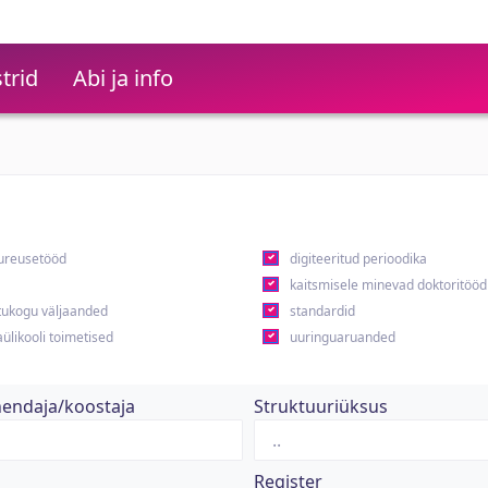
trid
Abi ja info
ureusetööd
digiteeritud perioodika
kaitsmisele minevad doktoritööd
ukogu väljaanded
standardid
ülikooli toimetised
uuringuaruanded
hendaja/koostaja
Struktuuriüksus
Register