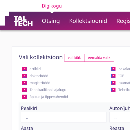
Digikogu
Otsing
Kollektsioonid
Regis
Vali kollektsioon
vali kõik
eemalda valik
artiklid
bakala
doktoritööd
IOP
magistritööd
raamat
Tehnikaülikooli ajalugu
Tehnika
õpikud ja õppevahendid
Pealkiri
Autor/ju
Aasta
Reasta