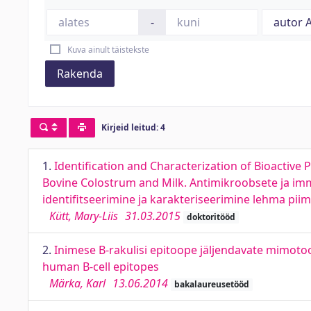
-
Kuva ainult täistekste
Rakenda
Kirjeid leitud: 4
1.
Identification and Characterization of Bioactiv
Bovine Colostrum and Milk. Antimikroobsete ja im
identifitseerimine ja karakteriseerimine lehma piim
Kütt, Mary-Liis
31.03.2015
doktoritööd
2.
Inimese B-rakulisi epitoope jäljendavate mimot
human B-cell epitopes
Märka, Karl
13.06.2014
bakalaureusetööd