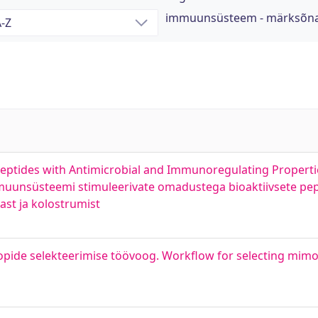
immuunsüsteem - märksõn
e Peptides with Antimicrobial and Immunoregulating Propert
muunsüsteemi stimuleerivate omadustega bioaktiivsete pep
ast ja kolostrumist
oopide selekteerimise töövoog. Workflow for selecting mim