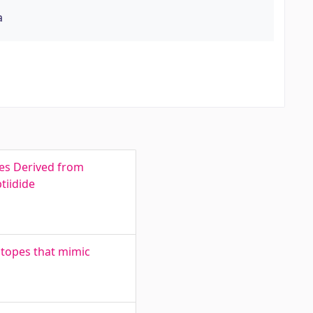
a
ies Derived from
tiidide
otopes that mimic