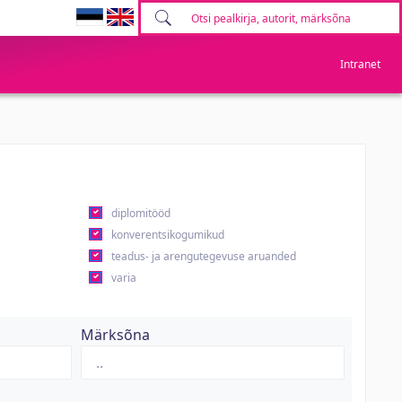
Intranet
diplomitööd
konverentsikogumikud
teadus- ja arengutegevuse aruanded
varia
Märksõna